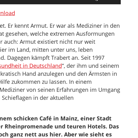
Hoch/Runter
benutzen,
nload
um
t. Er kennt Armut. Er war als Mediziner in den
die
hat gesehen, welche extremen Ausformungen
Lautstärke
auch: Armut existiert nicht nur weit
zu
er im Land, mitten unter uns, leben
regeln.
d. Dagegen kämpft Trabert an. Seit 1997
undheit in Deutschland
“, der ihm und seinem
okratisch Hand anzulegen und den Ärmsten in
Hilfe zukommen zu lassen. In einem
er Mediziner von seinen Erfahrungen im Umgang
Schieflagen in der aktuellen
einem schicken Café in Mainz, einer Stadt
er Rheinpromenade und teuren Hotels. Das
och ganz nett aus hier. Aber wie sieht es