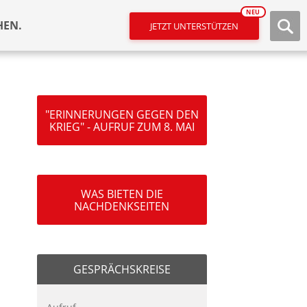
NEU
HEN.
JETZT UNTERSTÜTZEN
"ERINNERUNGEN GEGEN DEN
KRIEG" - AUFRUF ZUM 8. MAI
WAS BIETEN DIE
NACHDENKSEITEN
GESPRÄCHSKREISE