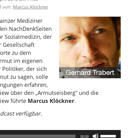
el von:
Marcus Klöckner
Mainzer Mediziner
 den NachDenkSeiten
 Sozialmedizin, der
r Gesellschaft
Worte zu dem
Armut im eigenen
Politiker, der sich
ut zu sagen, solle
ingungen erfahren,
rview über den „Armutseisberg“ und die
view führte
Marcus Klöckner
.
odcast verfügbar.
Pfeiltasten
00:00