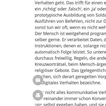
Verhalten geht. Das trifft für einen
ein ‚richtig‘ oder ‚falsch‘, ein ‚ja‘ od
prototypische Ausbildung von Sold
Ausführen von Befehlen, nicht zur 
sonst tun wir oft, wenn es nicht we
Der Mensch ist weitgehend program
selber gerne. Er verarbeitet Daten,
Instruktionen, denen er, solange 
automatisch Folge leistet. So unte
durchaus freiwillig, Regeln, die an
Kreuzworträtsel, beim Mensch-ärger
religiöser Gebote. Das (gelegentlic
machen, sich derart geregelten Vorg
als digitales Verhalten bezeichne.
Aber nicht alles kommunikative Ve
untereinander immer schon Konvent
uns selbst gegeben haben, und sie 