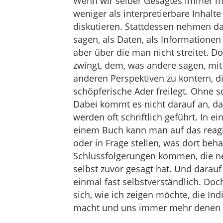
Wenn wir selber Gesagtes immer m
weniger als interpretierbare Inhalte
diskutieren. Stattdessen nehmen d
sagen, als Daten, als Informatione
aber über die man nicht streitet. Do
zwingt, dem, was andere sagen, mi
anderen Perspektiven zu kontern, di
schöpferische Ader freilegt. Ohne s
Dabei kommt es nicht darauf an, da
werden oft schriftlich geführt. In e
einem Buch kann man auf das reagi
oder in Frage stellen, was dort beh
Schlussfolgerungen kommen, die n
selbst zuvor gesagt hat. Und darau
einmal fast selbstverständlich. Do
sich, wie ich zeigen möchte, die In
macht und uns immer mehr denen aus