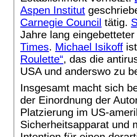
Aspen Institut
geschriebe
Carnegie Council
tätig.
S
Jahre lang eingebetteter
Times
.
Michael Isikoff
is
Roulette“
, das die antir
USA und anderswo zu be
Insgesamt macht sich be
der Einordnung der Auto
Platzierung im US-ameri
Sicherheitsapparat und m
Intention für einen derart