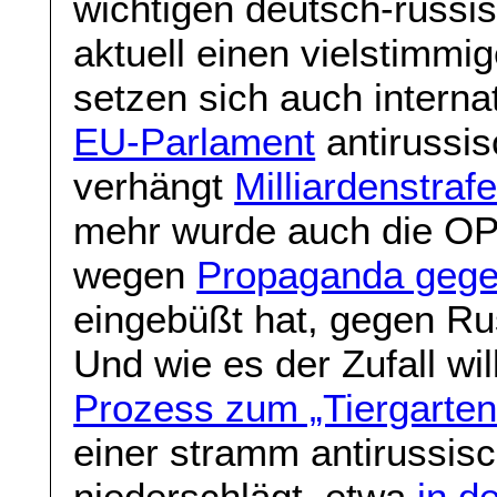
wichtigen deutsch-russi
aktuell einen vielstimmi
setzen sich auch internat
EU-Parlament
antirussi
verhängt
Milliardenstra
mehr wurde auch die OP
wegen
Propaganda gege
eingebüßt hat, gegen R
Und wie es der Zufall wil
Prozess zum „Tiergarte
einer stramm antirussisc
niederschlägt, etwa
in d