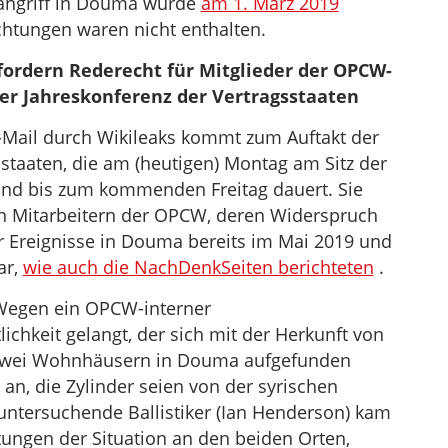
angriff in Douma wurde
am 1. März 2019
htungen waren nicht enthalten.
fordern Rederecht für Mitglieder der OPCW-
r Jahreskonferenz der Vertragsstaaten
E-Mail durch Wikileaks kommt zum Auftakt der
taaten, die am (heutigen) Montag am Sitz der
und bis zum kommenden Freitag dauert. Sie
en Mitarbeitern der OPCW, deren Widerspruch
er Ereignisse in Douma bereits im Mai 2019 und
ar,
wie auch die NachDenkSeiten berichteten
.
Wegen ein OPCW-interner
ichkeit gelangt, der sich mit der Herkunft von
in zwei Wohnhäusern in Douma aufgefunden
n, die Zylinder seien von der syrischen
untersuchende Ballistiker (Ian Henderson) kam
tungen der Situation an den beiden Orten,