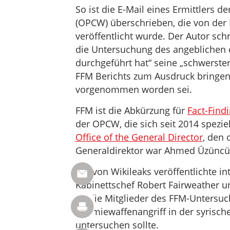
So ist die E-Mail eines Ermittlers 
(OPCW) überschrieben, die von der 
veröffentlicht wurde. Der Autor schr
die Untersuchung des angeblichen 
durchgeführt hat“ seine „schwerste
FFM Berichts zum Ausdruck bringen,
vorgenommen worden sei.
FFM ist die Abkürzung für
Fact-Find
der OPCW, die sich seit 2014 speziel
Office of the General Director
, den 
Generaldirektor war Ahmed Üzüncü
Die von Wikileaks veröffentlichte i
Kabinettschef Robert Fairweather u
an die Mitglieder des FFM-Untersuc
Chemiewaffenangriff in der syrisc
untersuchen sollte.