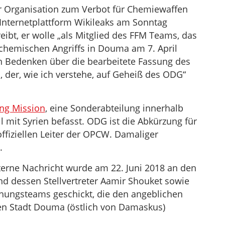
Lautstärke
der Organisation zum Verbot für Chemiewaffen
zu
Internetplattform Wikileaks am Sonntag
regeln.
eibt, er wolle „als Mitglied des FFM Teams, das
chemischen Angriffs in Douma am 7. April
n Bedenken über die bearbeitete Fassung des
 der, wie ich verstehe, auf Geheiß des ODG“
ing Mission
, eine Sonderabteilung innerhalb
l mit Syrien befasst. ODG ist die Abkürzung für
offiziellen Leiter der OPCW. Damaliger
.
nterne Nachricht wurde am 22. Juni 2018 an den
nd dessen Stellvertreter Aamir Shouket sowie
hungsteams geschickt, die den angeblichen
hen Stadt Douma (östlich von Damaskus)