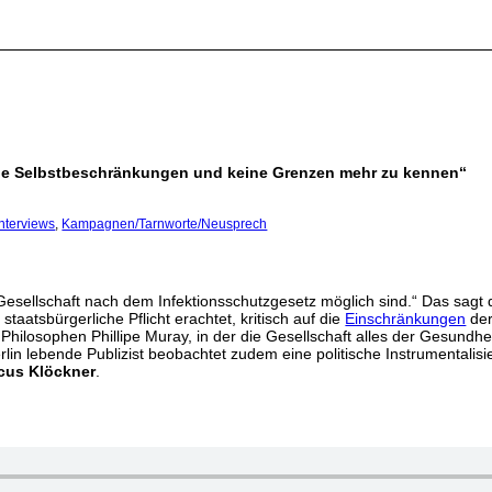
ine Selbstbeschränkungen und keine Grenzen mehr zu kennen“
Interviews
,
Kampagnen/Tarnworte/Neusprech
Gesellschaft nach dem Infektionsschutzgesetz möglich sind.“ Das sagt 
 staatsbürgerliche Pflicht erachtet, kritisch auf die
Einschränkungen
de
 Philosophen Phillipe Muray, in der die Gesellschaft alles der Gesundhe
erlin lebende Publizist beobachtet zudem eine politische Instrument
cus Klöckner
.