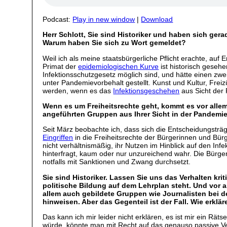
Podcast:
Play in new window
|
Download
Herr Schlott, Sie sind Historiker und haben sich ger
Warum haben Sie sich zu Wort gemeldet?
Weil ich als meine staatsbürgerliche Pflicht erachte, au
Primat der
epidemiologischen Kurve
ist historisch geseh
Infektionsschutzgesetz möglich sind, und hätte einen zwe
unter Pandemievorbehalt gestellt. Kunst und Kultur, Freiz
werden, wenn es das
Infektionsgeschehen
aus Sicht der 
Wenn es um Freiheitsrechte geht, kommt es vor allem d
angeführten Gruppen aus Ihrer Sicht in der Pandemi
Seit März beobachte ich, dass sich die Entscheidungsträg
Eingriffen
in die Freiheitsrechte der Bürgerinnen und Bür
nicht verhältnismäßig, ihr Nutzen im Hinblick auf den Inf
hinterfragt, kaum oder nur unzureichend wahr. Die Bürg
notfalls mit Sanktionen und Zwang durchsetzt.
Sie sind Historiker. Lassen Sie uns das Verhalten kr
politische Bildung auf dem Lehrplan steht. Und vor a
allem auch gebildete Gruppen wie Journalisten bei d
hinweisen. Aber das Gegenteil ist der Fall. Wie erklä
Das kann ich mir leider nicht erklären, es ist mir ein R
würde, könnte man mit Recht auf das genauso passive V