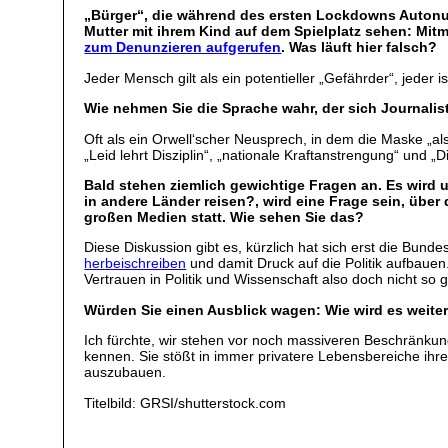
„Bürger“, die während des ersten Lockdowns Autonumm
Mutter mit ihrem Kind auf dem Spielplatz sehen: Mit
zum Denunzieren aufgerufen
. Was läuft hier falsch?
Jeder Mensch gilt als ein potentieller „Gefährder“, jeder
Wie nehmen Sie die Sprache wahr, der sich Journalis
Oft als ein Orwell‘scher Neusprech, in dem die Maske „als
„Leid lehrt Disziplin“, „nationale Kraftanstrengung“ und „Dis
Bald stehen ziemlich gewichtige Fragen an. Es wird
in andere Länder reisen?, wird eine Frage sein, über
großen Medien statt. Wie sehen Sie das?
Diese Diskussion gibt es, kürzlich hat sich erst die Bund
herbeischreiben
und damit Druck auf die Politik aufbauen.
Vertrauen in Politik und Wissenschaft also doch nicht so g
Würden Sie einen Ausblick wagen: Wie wird es weit
Ich fürchte, wir stehen vor noch massiveren Beschränku
kennen. Sie stößt in immer privatere Lebensbereiche ih
auszubauen.
Titelbild: GRSI/shutterstock.com