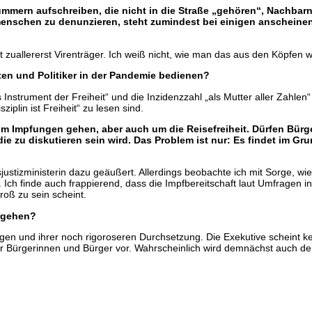
ern aufschreiben, die nicht in die Straße „gehören“, Nachbarn, d
menschen zu denunzieren, steht zumindest bei einigen anscheinen
 ist zuallererst Virenträger. Ich weiß nicht, wie man das aus den Köpfe
ten und Politiker in der Pandemie bedienen?
 Instrument der Freiheit“ und die Inzidenzzahl „als Mutter aller Zahle
ziplin ist Freiheit“ zu lesen sind.
 um Impfungen gehen, aber auch um die Reisefreiheit. Dürfen Bü
 die zu diskutieren sein wird. Das Problem ist nur: Es findet im
esjustizministerin dazu geäußert. Allerdings beobachte ich mit Sorge, wi
 Ich finde auch frappierend, dass die Impfbereitschaft laut Umfragen i
roß zu sein scheint.
ergehen?
ngen und ihrer noch rigoroseren Durchsetzung. Die Exekutive scheint
rer Bürgerinnen und Bürger vor. Wahrscheinlich wird demnächst auch d