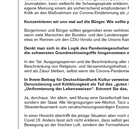
Journalisten, kann vielleicht die Schweigespirale erklär
eigene Meinung einem als vorherrschend empfundenen Me
Kritik an den Maßnahmen zur Corona-Eindämmung als „rech
Konzentrieren wir uns mal auf die Bürger. Wie sollte 
Bürgerinnen und Bürger sollten gegenüber einer wohlmeine
wenn viele Menschen der Bundes- und den Landesregierun
etwa im Rennen um den CDU-Vorsitz und die Unions-Kanz
Denkt man sich in die Logik des Pandemiegeschehens 
die schwersten Grundrechtseingriffe hingenommen 
In der Tat: Ausgangssperren und die Beschränkung aller 
Beschränkung von Religions- und Versammlungsfreiheit, d
wird als Zäsur bleiben, selbst wenn die Corona-Pandemi
In Ihrem Beitrag für Deutschlandfunk Kultur verweise
Denunzierung und Kritiklosigkeit als Teil des „gute
„Uniformierung der Lebensweisen“. Erinnert Sie das,
Ja, durchaus. Vor allem, weil Muray eine Gesellschaft be
sondern der Staat. Alle Vergnügungen wie Alkohol, Tanz us
Silvesterfeuerwerk zum verabscheuungswürdigen Exzess e
In einer Hinsicht übertrifft die jetzige Situation aber no
Covid 19. Anders lässt sich nicht erklären, dass selbst
Bewegung an der frischen Luft, sondern der Fernsehkon