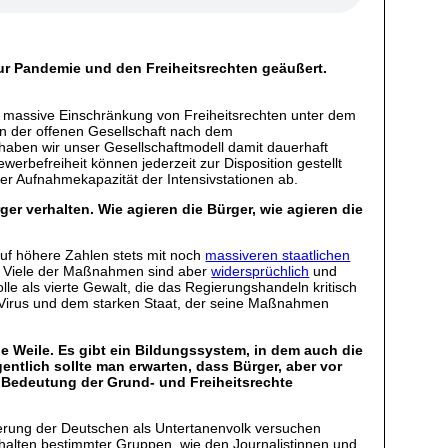
zur Pandemie und den Freiheitsrechten geäußert.
und massive Einschränkung von Freiheitsrechten unter dem
en der offenen Gesellschaft nach dem
 haben wir unser Gesellschaftmodell damit dauerhaft
erbefreiheit können jederzeit zur Disposition gestellt
 der Aufnahmekapazität der Intensivstationen ab.
ger verhalten. Wie agieren die Bürger, wie agieren die
 auf höhere Zahlen stets mit noch
massiveren staatlichen
ht. Viele der Maßnahmen sind aber
widersprüchlich
und
lle als vierte Gewalt, die das Regierungshandeln kritisch
m Virus und dem starken Staat, der seine Maßnahmen
ne Weile. Es gibt ein Bildungssystem, in dem auch die
entlich sollte man erwarten, dass Bürger, aber vor
e Bedeutung der Grund- und Freiheitsrechte
sierung der Deutschen als Untertanenvolk versuchen
alten bestimmter Gruppen, wie den Journalistinnen und