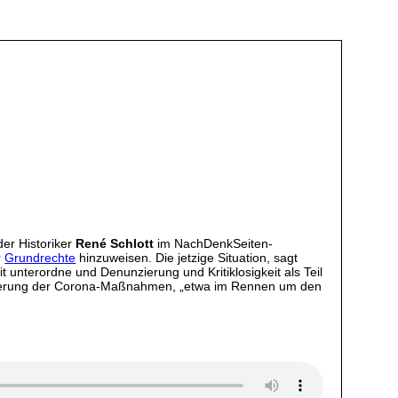
der Historiker
René Schlott
im NachDenkSeiten-
r
Grundrechte
hinzuweisen. Die jetzige Situation, sagt
it unterordne und Denunzierung und Kritiklosigkeit als Teil
alisierung der Corona-Maßnahmen, „etwa im Rennen um den