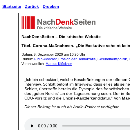
Startseite
-
Zurück
-
Drucken
NachDenkSeiten – Die kritische Website
Titel: Corona-Maßnahmen: „Die Exekutive scheint ke
Datum: 9. Dezember 2020 um 10:30 Uhr
Rubrik:
Audio-Podcast
,
Erosion der Demokratie
,
Gesundheitspolitik
,
Verantwortlich:
Marcus Klöckner
„Ich bin schockiert, welche Beschränkungen der offenen 
Interview. Schlott betont im Interview, dass er es als seine
Schlott, übertreffe bereits die Dystopie des französischen
des „guten Reichs“ an der Tagesordnung seien. Der in B
CDU-Vorsitz und die Unions-Kanzlerkandidatur.“ Von
Mar
Dieser Beitrag ist auch als Audio-Podcast verfügbar.