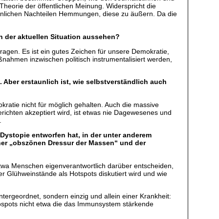
Theorie der öffentlichen Meinung. Widerspricht die
önlichen Nachteilen Hemmungen, diese zu äußern. Da die
n der aktuellen Situation aussehen?
ragen. Es ist ein gutes Zeichen für unsere Demokratie,
ahmen inzwischen politisch instrumentalisiert werden,
ber erstaunlich ist, wie selbstverständlich auch
kratie nicht für möglich gehalten. Auch die massive
richten akzeptiert wird, ist etwas nie Dagewesenes und
.
 Dystopie entworfen hat, in der unter anderem
einer „obszönen Dressur der Massen“ und der
 etwa Menschen eigenverantwortlich darüber entscheiden,
er Glühweinstände als Hotspots diskutiert wird und wie
untergeordnet, sondern einzig und allein einer Krankheit:
deospots nicht etwa die das Immunsystem stärkende