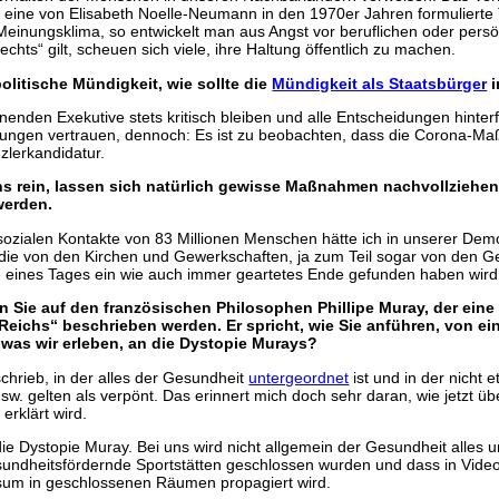
en, eine von Elisabeth Noelle-Neumann in den 1970er Jahren formulierte 
inungsklima, so entwickelt man aus Angst vor beruflichen oder pers
ts“ gilt, scheuen sich viele, ihre Haltung öffentlich zu machen.
politische Mündigkeit, wie sollte die
Mündigkeit als Staatsbürger
i
nden Exekutive stets kritisch bleiben und alle Entscheidungen hinterf
gen vertrauen, dennoch: Es ist zu beobachten, dass die Corona-Maßn
lerkandidatur.
rein, lassen sich natürlich gewisse Maßnahmen nachvollziehen. A
werden.
sozialen Kontakte von 83 Millionen Menschen hätte ich in unserer Demo
ie von den Kirchen und Gewerkschaften, ja zum Teil sogar von den Ge
e eines Tages ein wie auch immer geartetes Ende gefunden haben wird
n Sie auf den französischen Philosophen Phillipe Muray, der eine
n Reichs“ beschrieben werden. Er spricht, wie Sie anführen, von 
 was wir erleben, an die Dystopie Murays?
schrieb, in der alles der Gesundheit
untergeordnet
ist und in der nicht
w. gelten als verpönt. Das erinnert mich doch sehr daran, wie jetzt üb
rklärt wird.
ch die Dystopie Muray. Bei uns wird nicht allgemein der Gesundheit alles 
 gesundheitsfördernde Sportstätten geschlossen wurden und dass in Vi
sum in geschlossenen Räumen propagiert wird.