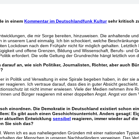
ade in einem
Kommentar im Deutschlandfunk Kultur
sehr kritisch 
f Entwicklungen, die mir Sorge bereiten, hinzuweisen. Die anhaltende 
en in unserem Land einmalig. Ich bin schockiert, welche Beschränkung
iten Lockdown nach dem Frühjahr nicht für möglich gehalten. Letztlich
ügigkeit und offene Grenzen, Bildung und Wissenschaft, Berufs- und Gew
Politik erfordert. Die volle Geltung der Grundrechte hängt letztlich von
arauf an, wie sich Politiker, Journalisten, Richter, aber auch Bür
e?
er in Politik und Verwaltung in eine Spirale begeben haben, in der sie
ger reagieren. Ich vertraue darauf, dass dies in guter Absicht geschie
ektionsschutz ist nicht immer erwiesen. Viele der Medien nehmen ihre Ro
erinnen und Bürger reagieren mit einer doppelten Angst. Angst vor de
itisch einordnen. Die Demokratie in Deutschland existiert schon ei
llem: Es gibt auch einen Geschichtsunterricht. Anders gesagt: Eig
er aktuellen Entwicklung
sensibel
reagieren, immer wieder auf di
ren Sie sich das?
ätsel. Wenn ich es aus naheliegenden Gründen mit einer nationalen Typi
erhalten der Menschen in unseren Nachbarländern verweisen. Das Verh