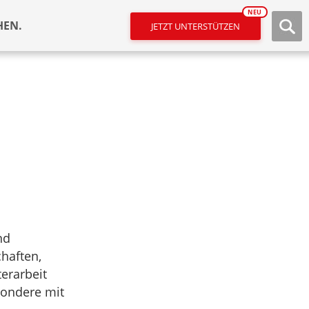
NEU
HEN.
JETZT UNTERSTÜTZEN
nd
chaften,
erarbeit
sondere mit