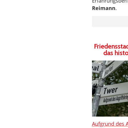
Erfahrungsber
Reimann
.
Friedensstad
das histo
Aufgrund des A