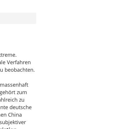
xtreme.
ale Verfahren
 zu beobachten.
massenhaft
 gehört zum
ahlreich zu
nte deutsche
nen China
subjektiver