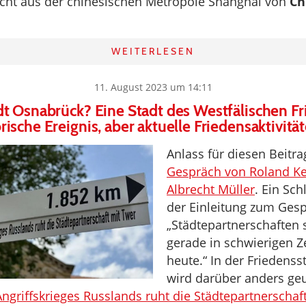
icht aus der chinesischen Metropole Shanghai von
Ch
WEITERLESEN
11. August 2023 um 14:11
t Osnabrück? Eine Stadt des Westfälischen Fr
rische Ereignis, aber aktuelle Friedensaktivit
Anlass für diesen Beitrag
Gespräch von Roland Ke
Albrecht Müller
. Ein Sch
der Einleitung zum Gesp
„Städtepartnerschaften s
gerade in schwierigen Z
heute.“ In der Friedens
wird darüber anders geur
ngriffskrieges Russlands ruht die Städtepartnerschaf