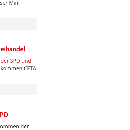
ser Mini-
reihandel
“ der SPD und
 Abkommen CETA
SPD
abkommen der