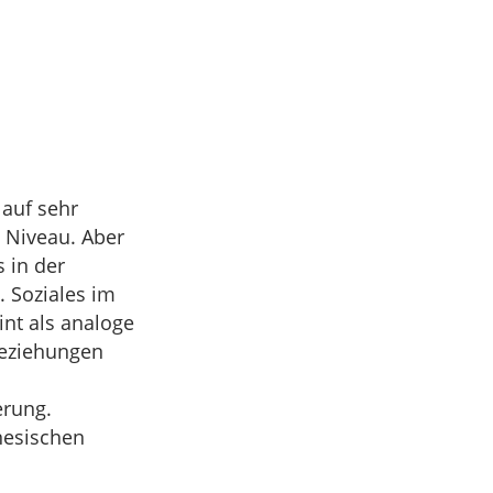
 auf sehr
 Niveau. Aber
s in der
 Soziales im
nt als analoge
eziehungen
erung.
nesischen