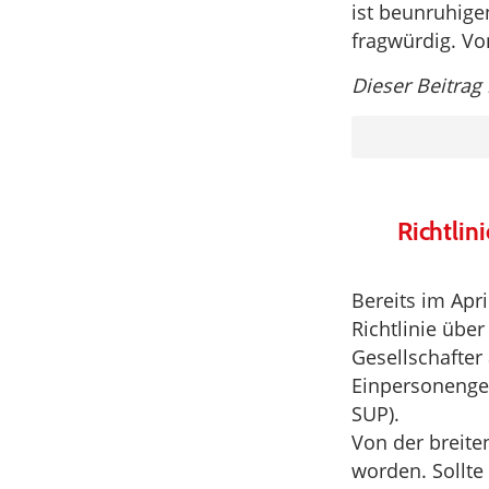
ist beunruhige
fragwürdig. V
Dieser Beitrag
Richtli
Bereits im Apr
Richtlinie übe
Gesellschafte
Einpersonenges
SUP).
Von der breite
worden. Sollte