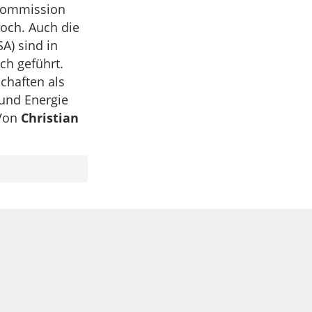
Kommission
och. Auch die
A) sind in
ch geführt.
schaften als
 und Energie
 Von
Christian