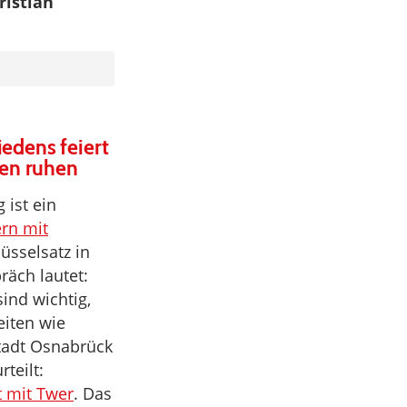
ristian
iedens feiert
äten ruhen
 ist ein
rn mit
lüsselsatz in
räch lautet:
ind wichtig,
eiten wie
stadt Osnabrück
teilt:
t mit Twer
. Das