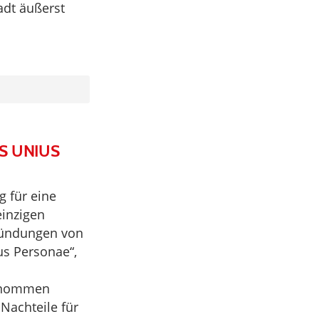
adt äußerst
AS UNIUS
g für eine
einzigen
ründungen von
us Personae“,
genommen
 Nachteile für