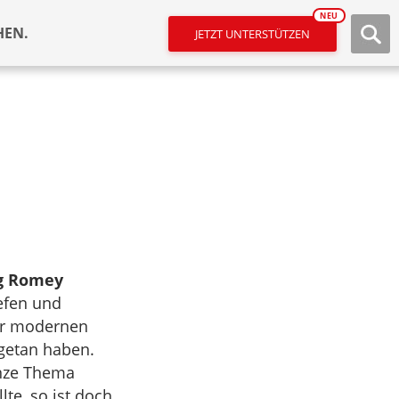
NEU
HEN.
JETZT UNTERSTÜTZEN
g Romey
iefen und
der modernen
getan haben.
nze Thema
te, so ist doch