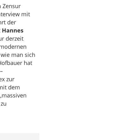
h Zensur
nterview mit
rt der
t
Hannes
r derzeit
e modernen
 wie man sich
Hofbauer hat
 –
ex zur
 mit dem
 „massiven
 zu