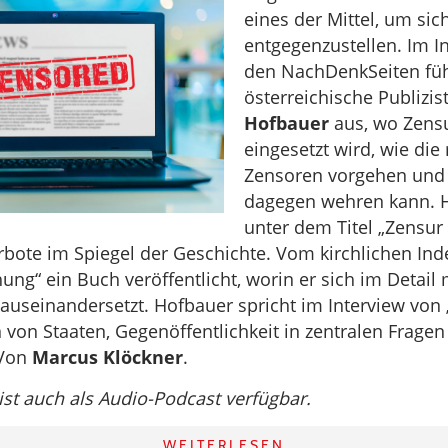
eines der Mittel, um sic
entgegenzustellen. Im I
den NachDenkSeiten füh
österreichische Publizis
Hofbauer
aus, wo Zensu
eingesetzt wird, wie di
Zensoren vorgehen und
dagegen wehren kann. 
unter dem Titel „Zensur
rbote im Spiegel der Geschichte. Vom kirchlichen Ind
ng“ ein Buch veröffentlicht, worin er sich im Detail
useinandersetzt. Hofbauer spricht im Interview von
von Staaten, Gegenöffentlichkeit in zentralen Fragen
 Von
Marcus Klöckner
.
 ist auch als Audio-Podcast verfügbar.
WEITERLESEN