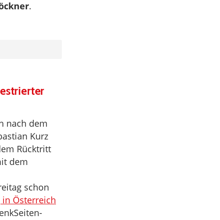
öckner
.
estrierter
ch nach dem
bastian Kurz
dem Rücktritt
mit dem
reitag schon
 in Österreich
enkSeiten-