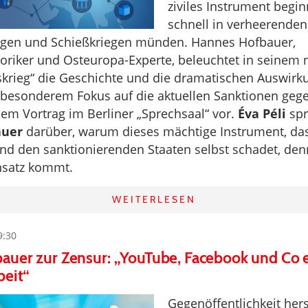
ziviles Instrument begin
schnell in verheerenden
iegen und Schießkriegen münden. Hannes Hofbauer,
toriker und Osteuropa-Experte, beleuchtet in seinem
skrieg“ die Geschichte und die dramatischen Auswirk
t besonderem Fokus auf die aktuellen Sanktionen geg
inem Vortrag im Berliner „Sprechsaal“ vor.
Éva Péli
spr
auer
darüber, warum dieses mächtige Instrument, das
 und den sanktionierenden Staaten selbst schadet, d
nsatz kommt.
WEITERLESEN
9:30
uer zur Zensur: „YouTube, Facebook und Co e
beit“
Gegenöffentlichkeit hers