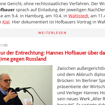
hne Gericht, ohne rechtsstaatliches Verfahren. Der Wi
fbauer
sprach auf Einladung der jeweiligen NachDen
e am 9.4. in Hamburg, am 10.4. in
Wahlstedt
, am 11.
in
Kiel
. Hier dokumentiert ist Hofbauers Vortrag in Wah
WEITERLESEN
11:00
tur der Entrechtung: Hannes Hofbauer über d
gime gegen Russland
Zwischen außergerichtli
und dem Abbruch diplo
Brücken: Im Berliner Sp
präsentierte der Wirtsch
und Verleger Hannes Ho
sein neues Werk „Aller 
beraubt“. Er sezierte dab