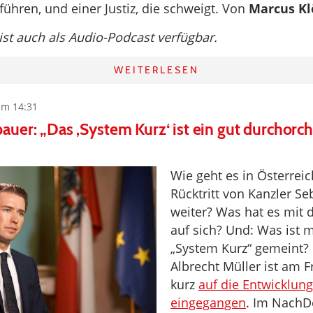
führen, und einer Justiz, die schweigt. Von
Marcus Kl
 ist auch als Audio-Podcast verfügbar.
WEITERLESEN
um 14:31
uer: „Das ‚System Kurz‘ ist ein gut durchorch
Wie geht es in Österrei
Rücktritt von Kanzler Se
weiter? Was hat es mit 
auf sich? Und: Was ist 
„System Kurz“ gemeint?
Albrecht Müller ist am F
kurz
auf die Entwicklung
eingegangen
. Im NachD