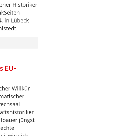
ener Historiker
kSeiten-
4. in Lübeck
lstedt.
as EU-
cher Willkür
matischer
rechsaal
aftshistoriker
fbauer jüngst
Rechte
ei, wie sich