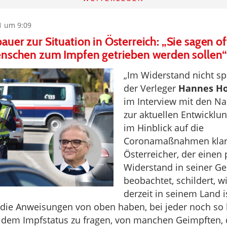
1 um 9:09
uer zur Situation in Österreich: „Sie sagen of
enschen zum Impfen getrieben werden sollen“
„Im Widerstand nicht sp
der Verleger
Hannes Ho
im Interview mit den N
zur aktuellen Entwicklun
im Hinblick auf die
Coronamaßnahmen klar
Österreicher, der einen
Widerstand in seiner Ge
beobachtet, schildert, wi
derzeit in seinem Land is
, die Anweisungen von oben haben, bei jeder noch so 
 dem Impfstatus zu fragen, von manchen Geimpften, d