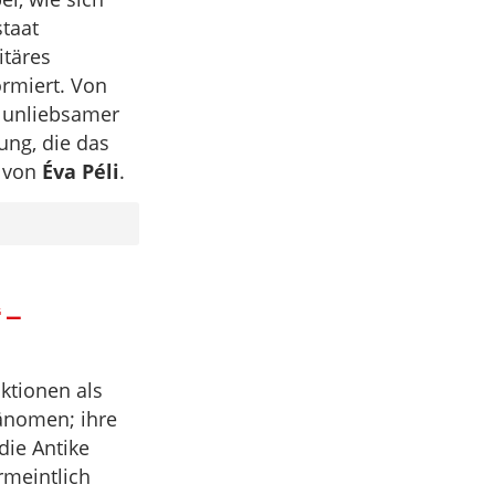
taat
itäres
rmiert. Von
g unliebsamer
ung, die das
t von
Éva Péli
.
 –
ktionen als
änomen; ihre
die Antike
rmeintlich