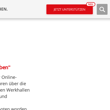
NEU
HEN.
JETZT UNTERSTÜTZEN
uben“
 Online-
ren über die
den Werkhallen
 und
rboten worden