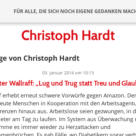
FÜR ALLE, DIE SICH NOCH EIGENE GEDANKEN MAC
Christoph Hardt
ge von Christoph Hardt
03. Januar 2014 um 10:13
er Wallraff: „Lug und Trug statt Treu und Gla
f erhebt erneut schwere Vorwürfe gegen Amazon. Der
eute Menschen in Kooperation mit den Arbeitsagentu
enzen hinaus aus. Arbeitslose seien gezwungen, in 
meter am Tag zu laufen. Im System aus Überwachung
mme es immer wieder zu Herzattacken und
menbrüchen. Es gab Fälle, wo Diabetikern sogar ve