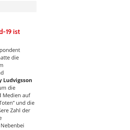
d-19 ist
spondent
atte die
em
nd
y Ludvigsson
 um die
nd Medien auf
Toten“ und die
ere Zahl der
e
. Nebenbei