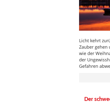
Licht kehrt zu
Zauber gehen 
wie der Weihna
der Ungewisshe
Gefahren abw
Der schwed