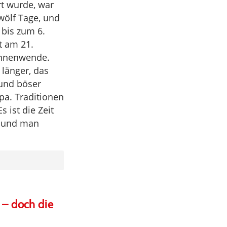
rt wurde, war
zwölf Tage, und
bis zum 6.
t am 21.
onnenwende.
länger, das
 und böser
a. Traditionen
 ist die Zeit
n und man
 – doch die