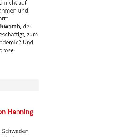
 nicht auf
nahmen und
atte
shworth
, der
eschäftigt, zum
andemie? Und
gorose
von Henning
in Schweden