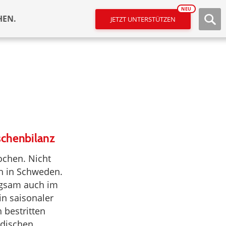
NEU
HEN.
JETZT UNTERSTÜTZEN
schenbilanz
rochen. Nicht
h in Schweden.
ngsam auch im
n saisonaler
 bestritten
edischen