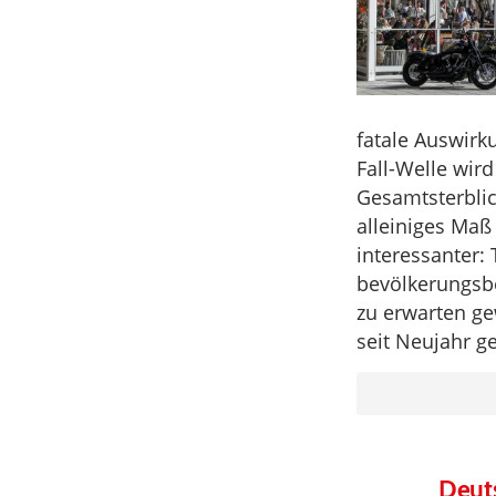
fatale Auswirk
Fall-Welle wir
Gesamtsterblic
alleiniges Maß
interessanter: 
bevölkerungsbe
zu erwarten g
seit Neujahr g
Deuts