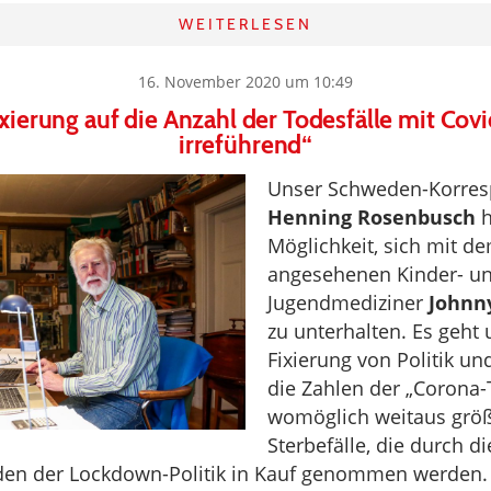
WEITERLESEN
16. November 2020 um 10:49
xierung auf die Anzahl der Todesfälle mit Covi
irreführend“
Unser Schweden-Korre
Henning Rosenbusch
h
Möglichkeit, sich mit d
angesehenen Kinder- u
Jugendmediziner
Johnn
zu unterhalten. Es geht
Fixierung von Politik u
die Zahlen der „Corona-
womöglich weitaus größ
Sterbefälle, die durch di
äden der Lockdown-Politik in Kauf genommen werden