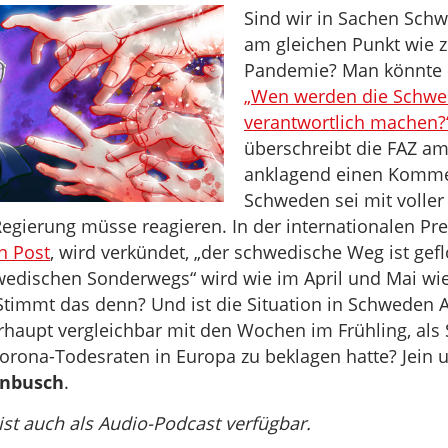
Sind wir in Sachen Sch
am gleichen Punkt wie 
Pandemie? Man könnte 
„Wen werden die Schw
verantwortlich machen?
überschreibt die FAZ a
anklagend einen Komme
Schweden sei mit volle
Regierung müsse reagieren. In der internationalen Pr
n Post
, wird verkündet, „der schwedische Weg ist gefl
edischen Sonderwegs“ wird wie im April und Mai wied
Stimmt das denn? Und ist die Situation in Schweden 
haupt vergleichbar mit den Wochen im Frühling, al
Corona-Todesraten in Europa zu beklagen hatte? Jein 
enbusch
.
 ist auch als Audio-Podcast verfügbar.