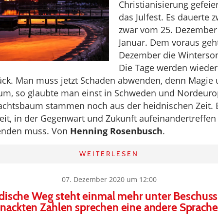
Christianisierung gefeie
das Julfest. Es dauerte 
zwar vom 25. Dezember 
Januar. Dem voraus geh
Dezember die Winters
Die Tage werden wieder 
rück. Man muss jetzt Schaden abwenden, denn Magie
um, so glaubte man einst in Schweden und Nordeurop
chtsbaum stammen noch aus der heidnischen Zeit. Es
it, in der Gegenwart und Zukunft aufeinandertreffe
enden muss. Von
Henning Rosenbusch
.
WEITERLESEN
07. Dezember 2020 um 12:00
ische Weg steht einmal mehr unter Beschuss
nackten Zahlen sprechen eine andere Sprache