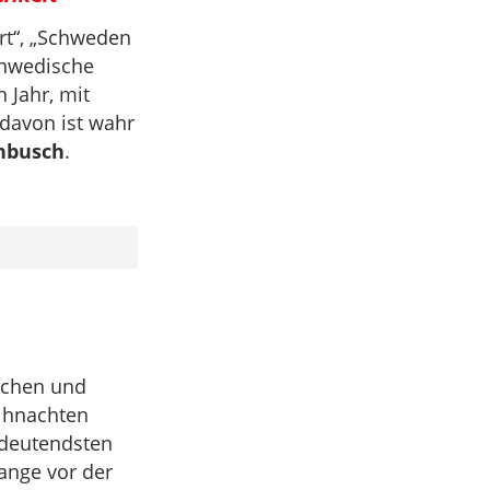
rt“, „Schweden
chwedische
 Jahr, mit
davon ist wahr
nbusch
.
schen und
ihnachten
bedeutendsten
lange vor der