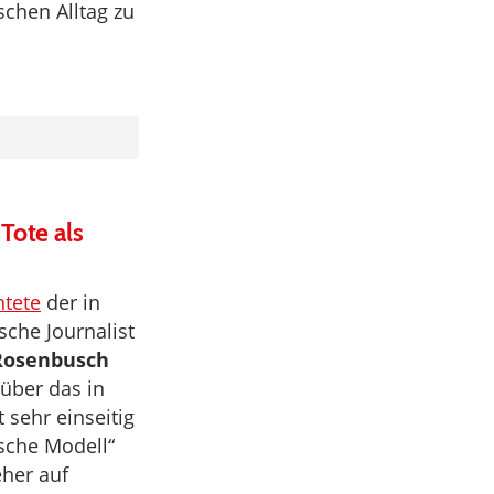
schen Alltag zu
Tote als
htete
der in
che Journalist
Rosenbusch
über das in
sehr einseitig
sche Modell“
eher auf