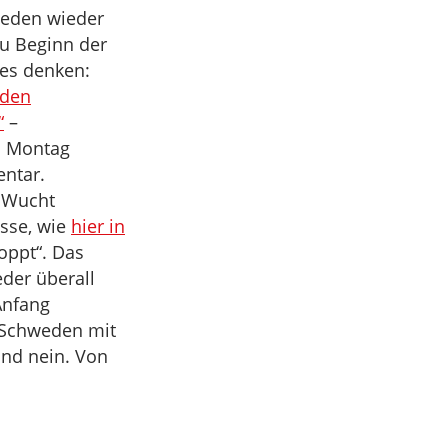
weden wieder
zu Beginn der
es denken:
eden
“
–
m Montag
ntar.
r Wucht
esse, wie
hier in
oppt“. Das
er überall
Anfang
s Schweden mit
und nein. Von