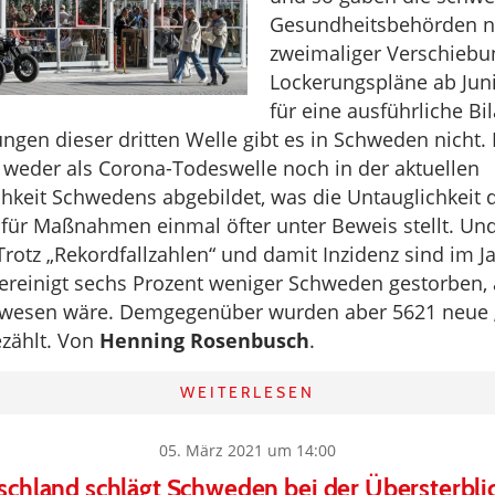
Gesundheitsbehörden n
zweimaliger Verschiebu
Lockerungspläne ab Juni
für eine ausführliche Bi
ungen dieser dritten Welle gibt es in Schweden nicht.
d weder als Corona-Todeswelle noch in der aktuellen
hkeit Schwedens abgebildet, was die Untauglichkeit d
 für Maßnahmen einmal öfter unter Beweis stellt. Und
Trotz „Rekordfallzahlen“ und damit Inzidenz sind im J
reinigt sechs Prozent weniger Schweden gestorben, al
ewesen wäre. Demgegenüber wurden aber 5621 neue 
ezählt. Von
Henning Rosenbusch
.
WEITERLESEN
05. März 2021 um 14:00
chland schlägt Schweden bei der Übersterbli