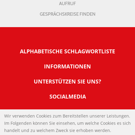
AUFRUF
GESPRÄCHSKREISE FINDEN
ALPHABETISCHE SCHLAGWORTLISTE
INFORMATIONEN
Warum NachDenkSeiten
UNTERSTÜTZEN SIE UNS?
Wer steckt dahinter
Der Förderverein: IQM
SOCIALMEDIA
Tipps zur Nutzung der NachDenkSeiten
Allgemeine Spendeninformationen
Banner und E-Mail-Signaturen
IMPRESSUM
Werden Sie Fördermitglied
Wir verwenden Cookies zum Bereitstellen unserer Leistungen.
Links
Im Folgenden können Sie einsehen, um welche Cookies es sich
Spenden Sie Online
DATENSCHUTZERKLÄRUNG
Kontakt
handelt und zu welchem Zweck sie erhoben werden.