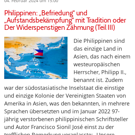
04. Februar 2024 um 15:00
Philippinen: „Befriedung“ und
„Aufstandsbekämpfung“ mit Tradition oder
Der Widerspenstigen Zähmung (Teil III)
Die Philippinen sind
das einzige Land in
Asien, das nach einem
westeuropäischen
Herrscher, Philipp II.,
benannt ist. Zudem
war der südostasiatische Inselstaat die einstige
und einzige Kolonie der Vereinigten Staaten von
Amerika in Asien, was den bekannten, in mehrere
Sprachen übersetzten und im Januar 2022 97-
jährig verstorbenen philippinischen Schriftsteller
und Autor Francisco Sionil José einst zu der
trefflichen Bemerkung veranlasste: „Unsere