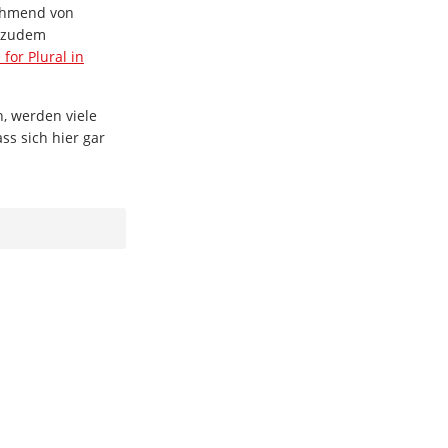
nehmend von
d zudem
 for Plural in
n, werden viele
s sich hier gar