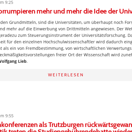
um 9:25
korrumpieren mehr und mehr die Idee der Univ
enden Grundmitteln, sind die Universitäten, um überhaupt noch Fo
nd mehr auf die Einwerbung von Drittmitteln angewiesen. Der W
 geradezu zum Steuerungsinstrument der Universitätsforschung. D
heit für den einzelnen Hochschulwissenschaftler wird dadurch ein
ät als ein von Fremdbestimmung, von wirtschaftlichen Verwertungs
weckmäßigkeitsvorstellungen freier Ort der Wissenschaft wird zu
olfgang Lieb
.
WEITERLESEN
um 9:55
nkonferenzen als Trutzburgen rückwärtsgewan
tik treten die Studiengebührendebatte wieder