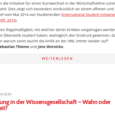
ass die Initiative für einen Kurswechsel in der Wirtschaftslehre zu
eht. Dies zeigt sich besonders eindrücklich an einem offenen un
ief vom Mai 2014 von Studierenden (
International Student Initiative
SIPE, 2014
).
ten Regelmäßigkeit, mit welcher derlei Kritiken vorgetragen werde
ht Ökonomik studiert haben, womöglich den Eindruck gewinnen, das
er warum sonst taucht die Kritik an der VWL immer wieder auf?
ebastian Thieme
und
Jens Wernicke
.
WEITERLESEN
um 8:41
ung in der Wissensgesellschaft – Wahn oder
it?