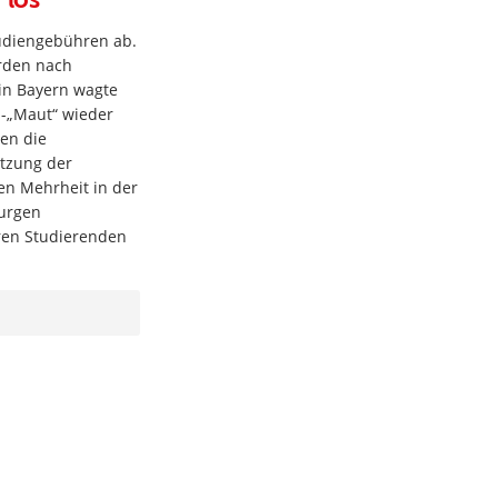
tudiengebühren ab.
rden nach
in Bayern wagte
s-„Maut“ wieder
en die
ätzung der
n Mehrheit in der
burgen
hren Studierenden