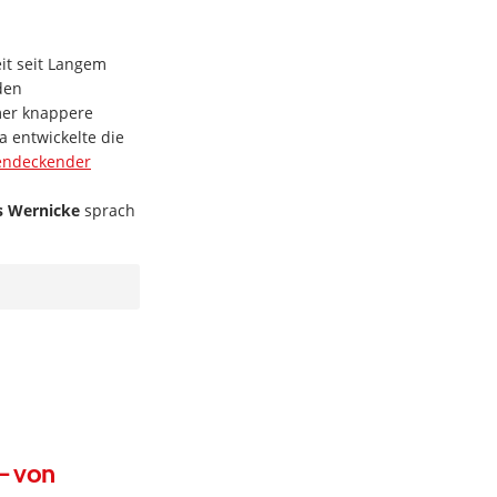
eit seit Langem
den
mer knappere
 entwickelte die
hendeckender
s Wernicke
sprach
– von