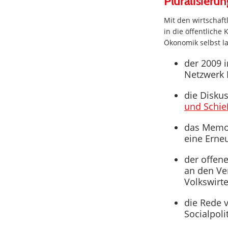
Pluralisieru
Mit den wirtschaft
in die öffentliche
Ökonomik selbst l
der 2009 
Netzwerk 
die Disku
und Schie
das Memor
eine Erne
der offen
an den Ver
Volkswirt
die Rede 
Socialpoli