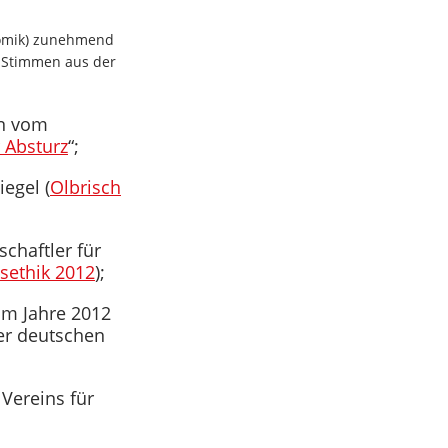
onomik) zunehmend
e Stimmen aus der
an vom
 Absturz
“;
egel (
Olbrisch
haftler für
sethik 2012
);
im Jahre 2012
der deutschen
Vereins für