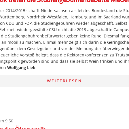
r 2014/2015 schafft Niedersachsen als letztes Bundesland die S
-Württemberg, Nordrhein-Westfalen, Hamburg und im Saarland wu
on CDU und FDP, die Studiengebühren wieder abgeschafft. Selbst 
 Mehrheit wiedergewählte CSU nicht, die 2013 abgeschaffte Campu
 die Studiengebührenbefürworter geben keine Ruhe. Diesmal fang
 an mobil zu machen. Einmal mehr zeigt sich darin die Geringsch
egenüber dem Gesetzgeber und vor der Meinung der überwiegende
neuerliche Vorstoß belegt, dass die Rektorenkonferenzen zu Trutz
ungspolitik geworden sind und dass sie selbst Wein trinken und i
 Von
Wolfgang Lieb
WEITERLESEN
um 9:50