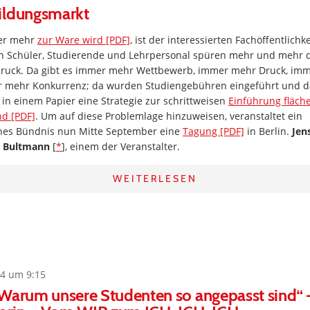
ildungsmarkt
er mehr
zur Ware wird [PDF]
, ist der interessierten Fachöffentlichk
h Schüler, Studierende und Lehrpersonal spüren mehr und mehr 
ruck. Da gibt es immer mehr Wettbewerb, immer mehr Druck, im
 mehr Konkurrenz; da wurden Studiengebühren eingeführt und da
in einem Papier eine Strategie zur schrittweisen
Einführung fläc
nd [PDF]
. Um auf diese Problemlage hinzuweisen, veranstaltet ein
iches Bündnis nun Mitte September eine
Tagung [PDF]
in Berlin.
Jen
n Bultmann
[
*
], einem der Veranstalter.
WEITERLESEN
4 um 9:15
„Warum unsere Studenten so angepasst sind“ 