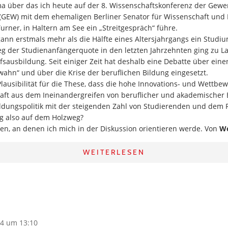
ma über das ich heute auf der 8. Wissenschaftskonferenz der Gewe
(GEW) mit dem ehemaligen Berliner Senator für Wissenschaft und 
urner, in Haltern am See ein „Streitgespräch“ führe.
gann erstmals mehr als die Hälfte eines Altersjahrgangs ein Studiu
eg der Studienanfängerquote in den letzten Jahrzehnten ging zu L
fsausbildung. Seit einiger Zeit hat deshalb eine Debatte über eine
ahn“ und über die Krise der beruflichen Bildung eingesetzt.
Plausibilität für die These, dass die hohe Innovations- und Wettbe
ft aus dem Ineinandergreifen von beruflicher und akademischer Bi
Bildungspolitik mit der steigenden Zahl von Studierenden und dem
ng also auf dem Holzweg?
en, an denen ich mich in der Diskussion orientieren werde. Von
Wo
WEITERLESEN
4 um 13:10