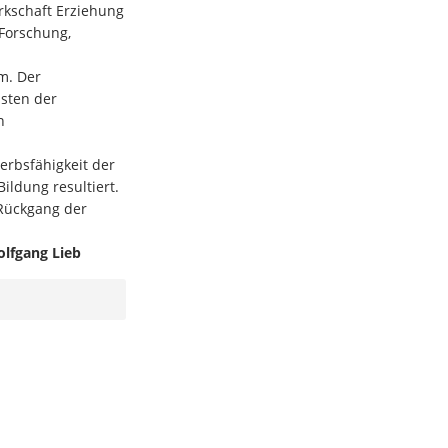
rkschaft Erziehung
Forschung,
m. Der
asten der
n
werbsfähigkeit der
ldung resultiert.
 Rückgang der
lfgang Lieb