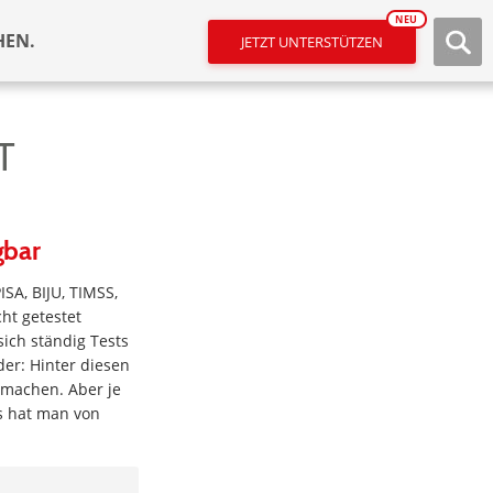
NEU
HEN.
JETZT UNTERSTÜTZEN
T
gbar
SA, BIJU, TIMSS,
ht getestet
ich ständig Tests
der: Hinter diesen
 machen. Aber je
s hat man von