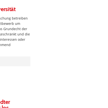
ersität
rschung betreiben
ettbewerb um
as Grundecht der
geschränkt und die
interessen oder
nehmend
dter
 los