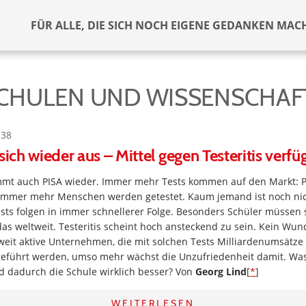
FÜR ALLE, DIE SICH NOCH EIGENE GEDANKEN MAC
CHULEN UND WISSENSCHAF
:38
sich wieder aus – Mittel gegen Testeritis verfü
mmt auch PISA wieder. Immer mehr Tests kommen auf den Markt: PI
. Immer mehr Menschen werden getestet. Kaum jemand ist noch nic
ts folgen in immer schnellerer Folge. Besonders Schüler müssen s
as weltweit. Testeritis scheint hoch ansteckend zu sein. Kein Wun
weit aktive Unternehmen, die mit solchen Tests Milliardenumsätze
eführt werden, umso mehr wächst die Unzufriedenheit damit. Wa
d dadurch die Schule wirklich besser? Von
Georg Lind
[
*
]
WEITERLESEN