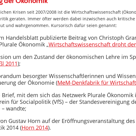
ng der Ökonomik
lichen Krisen seit 2007/2008 ist die Wirtschaftswissenschaft (Ök
 Kritik geraten. Immer öfter werden dabei inzwischen auch kritisch
aut und wahrgenommen. Kursorisch dafür seien genannt:
im Handelsblatt publizierte Beitrag von Christoph Gr
Plurale Ökonomik „
Wirtschaftswissenschaft droht der
ssion um den Zustand der ökonomischen Lehre im Spi
ßl 2011
);
andum besorgter Wissenschaftlerinnen und Wissensc
uerung der Ökonomie (
MeM-Denkfabrik für Wirtschaft
e Brief, mit dem sich das Netzwerk Plurale Ökonomik 
ein für Socialpolitik (VfS) – der Standesvereinigung 
e – wandte;
von Gustav Horn auf der Eröffnungsveranstaltung des 
tik 2014 (
Horn 2014
).