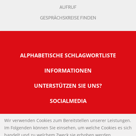
AUFRUF
GESPRÄCHSKREISE FINDEN
ALPHABETISCHE SCHLAGWORTLISTE
INFORMATIONEN
Warum NachDenkSeiten
UNTERSTÜTZEN SIE UNS?
Wer steckt dahinter
Der Förderverein: IQM
SOCIALMEDIA
Tipps zur Nutzung der NachDenkSeiten
Allgemeine Spendeninformationen
Banner und E-Mail-Signaturen
IMPRESSUM
Werden Sie Fördermitglied
Wir verwenden Cookies zum Bereitstellen unserer Leistungen.
Links
Im Folgenden können Sie einsehen, um welche Cookies es sich
Spenden Sie Online
DATENSCHUTZERKLÄRUNG
Kontakt
handelt und zu welchem Zweck sie erhoben werden.