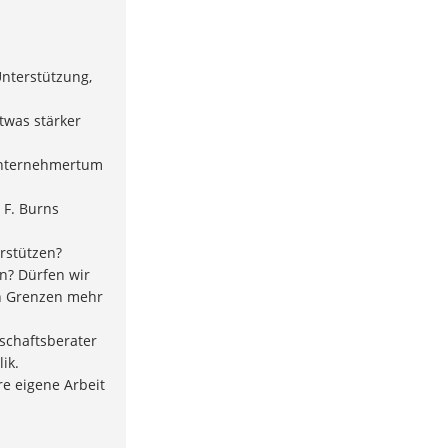
“
nterstützung,
twas stärker
 Unternehmertum
 F. Burns
erstützen?
rn? Dürfen wir
en Grenzen mehr
schaftsberater
ik.
re eigene Arbeit