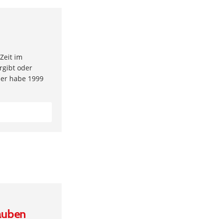
 Zeit im
rgibt oder
, er habe 1999
lauben