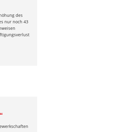
rhöhung des
es nur noch 43
chweisen
tigungsverlust
“
Gewerkschaften