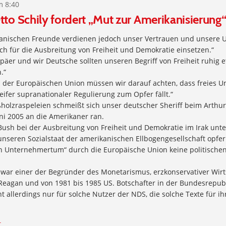
m 8:40
tto Schily fordert „Mut zur Amerikanisierung
anischen Freunde verdienen jedoch unser Vertrauen und unsere U
ch für die Ausbreitung von Freiheit und Demokratie einsetzen.“
päer und wir Deutsche sollten unseren Begriff von Freiheit ruhig e
.“
n der Europäischen Union müssen wir darauf achten, dass freies
ifer supranationaler Regulierung zum Opfer fällt.“
holzraspeleien schmeißt sich unser deutscher Sheriff beim Arthur
ni 2005 an die Amerikaner ran.
 Bush bei der Ausbreitung von Freiheit und Demokratie im Irak unt
 unseren Sozialstaat der amerikanischen Ellbogengesellschaft opfe
en Unternehmertum“ durch die Europäische Union keine politisch
 war einer der Begründer des Monetarismus, erzkonservativer Wirt
Reagan und von 1981 bis 1985 US. Botschafter in der Bundesrepubl
nt allerdings nur für solche Nutzer der NDS, die solche Texte für ih
t