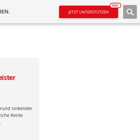
NEU
HEN.
JETZT UNTERSTÜTZEN
eister
grund sinkender
liche Rente
.