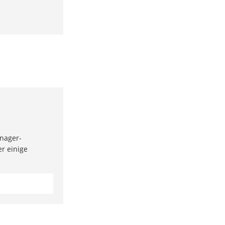
anager-
er einige