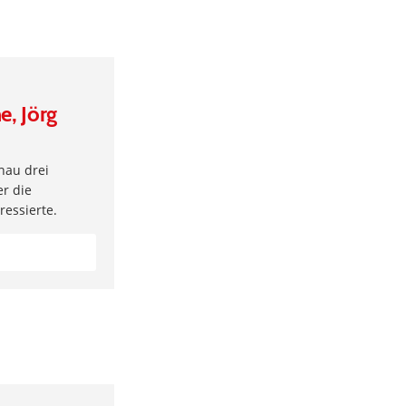
e, Jörg
hau drei
er die
essierte.