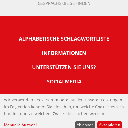
GESPRÄCHSKREISE FINDEN
ALPHABETISCHE SCHLAGWORTLISTE
INFORMATIONEN
Warum NachDenkSeiten
UNTERSTÜTZEN SIE UNS?
Wer steckt dahinter
Der Förderverein: IQM
SOCIALMEDIA
Tipps zur Nutzung der NachDenkSeiten
Allgemeine Spendeninformationen
Banner und E-Mail-Signaturen
IMPRESSUM
Werden Sie Fördermitglied
Wir verwenden Cookies zum Bereitstellen unserer Leistungen.
Links
Im Folgenden können Sie einsehen, um welche Cookies es sich
Spenden Sie Online
DATENSCHUTZERKLÄRUNG
Kontakt
handelt und zu welchem Zweck sie erhoben werden.
Impressum
Manuelle Auswahl
...
Ablehnen
Akzeptieren