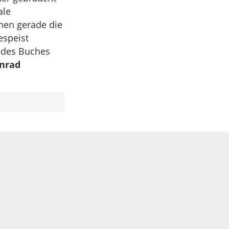
ale
nen gerade die
espeist
 des Buches
nrad