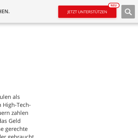
NEU
HEN.
JETZT UNTERSTÜTZEN
ulen als
en High-Tech-
uern zahlen
das Geld
ne gerechte
der gebraucht