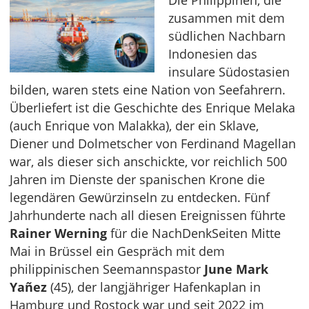
Die Philippinen, die
zusammen mit dem
südlichen Nachbarn
Indonesien das
insulare Südostasien
bilden, waren stets eine Nation von Seefahrern.
Überliefert ist die Geschichte des Enrique Melaka
(auch Enrique von Malakka), der ein Sklave,
Diener und Dolmetscher von Ferdinand Magellan
war, als dieser sich anschickte, vor reichlich 500
Jahren im Dienste der spanischen Krone die
legendären Gewürzinseln zu entdecken. Fünf
Jahrhunderte nach all diesen Ereignissen führte
Rainer Werning
für die NachDenkSeiten Mitte
Mai in Brüssel ein Gespräch mit dem
philippinischen Seemannspastor
June Mark
Yañez
(45), der langjähriger Hafenkaplan in
Hamburg und Rostock war und seit 2022 im