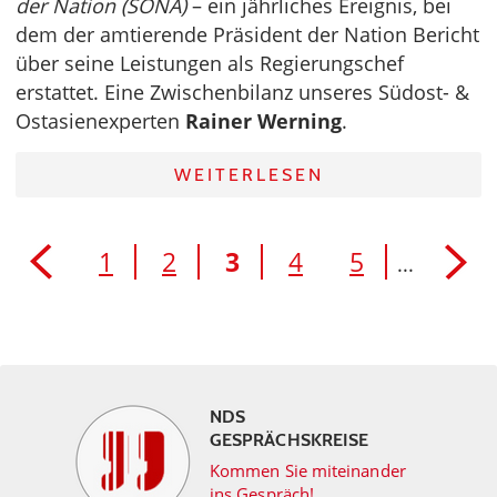
der Nation (SONA)
– ein jährliches Ereignis, bei
dem der amtierende Präsident der Nation Bericht
über seine Leistungen als Regierungschef
erstattet. Eine Zwischenbilanz unseres Südost- &
Ostasienexperten
Rainer Werning
.
WEITERLESEN
1
2
3
4
5
...
NDS
GESPRÄCHSKREISE
Kommen Sie miteinander
ins Gespräch!