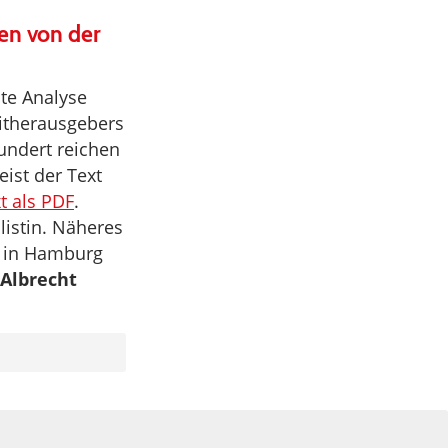
en von der
nte Analyse
itherausgebers
hundert reichen
eist der Text
t als PDF
.
listin. Näheres
s in Hamburg
Albrecht