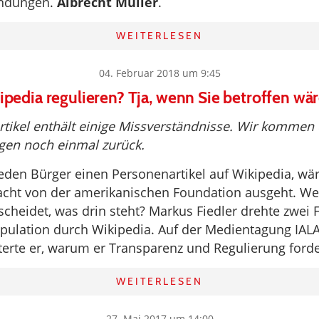
ndungen.
Albrecht Müller
.
WEITERLESEN
04. Februar 2018 um 9:45
ipedia regulieren? Tja, wenn Sie betroffen wä
rtikel enthält einige Missverständnisse. Wir kommen
gen noch einmal zurück.
eden Bürger einen Personenartikel auf Wikipedia, wär
acht von der amerikanischen Foundation ausgeht. Wer
tscheidet, was drin steht? Markus Fiedler drehte zwei 
ulation durch Wikipedia. Auf der Medientagung IAL
uterte er, warum er Transparenz und Regulierung forde
WEITERLESEN
27. Mai 2017 um 14:00