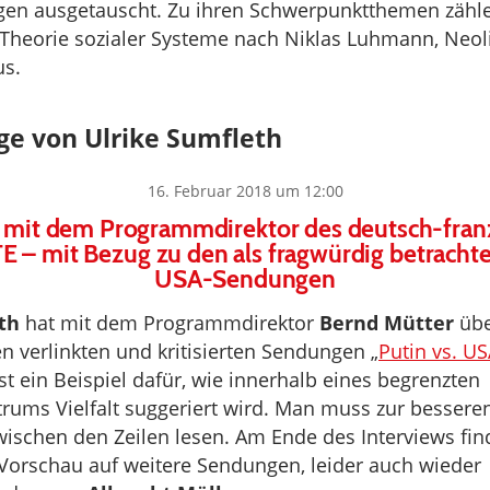
gen ausgetauscht. Zu ihren Schwerpunktthemen zähl
, Theorie sozialer Systeme nach Niklas Luhmann, Neo
s.
ge von Ulrike Sumfleth
16. Februar 2018 um 12:00
w mit dem Programmdirektor des deutsch-fran
 – mit Bezug zu den als fragwürdig betrachte
USA-Sendungen
th
hat mit dem Programmdirektor
Bernd Mütter
übe
 verlinkten und kritisierten Sendungen „
Putin vs. U
st ein Beispiel dafür, wie innerhalb eines begrenzten
ums Vielfalt suggeriert wird. Man muss zur bessere
wischen den Zeilen lesen. Am Ende des Interviews fin
Vorschau auf weitere Sendungen, leider auch wieder