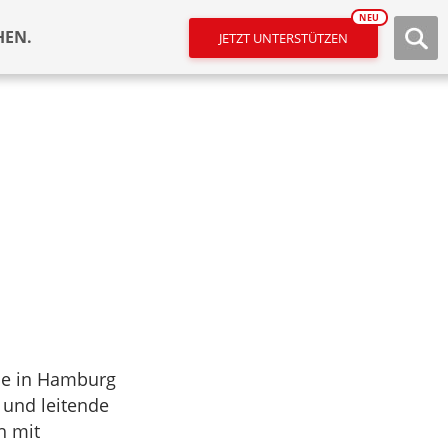
NEU
HEN.
JETZT UNTERSTÜTZEN
gie in Hamburg
n und leitende
h mit