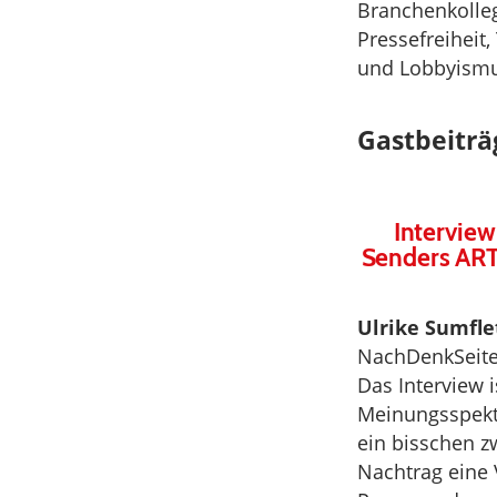
Branchenkolle
Pressefreiheit
und Lobbyismu
Gastbeiträ
Intervie
Senders ARTE
Ulrike Sumfle
NachDenkSeiten
Das Interview i
Meinungsspektr
ein bisschen z
Nachtrag eine 