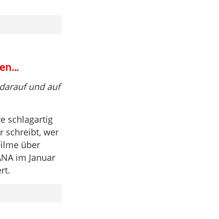
ren…
 darauf und auf
e schlagartig
 schreibt, wer
Filme über
ANA im Januar
rt.