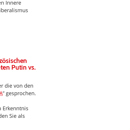
en Innere
liberalismus
zösischen
ten Putin vs.
r die von den
SA
“ gesprochen.
n Erkenntnis
den Sie als