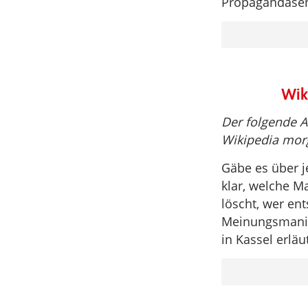
Propagandase
Wik
Der folgende A
Wikipedia mor
Gäbe es über j
klar, welche M
löscht, wer en
Meinungsmanip
in Kassel erlä