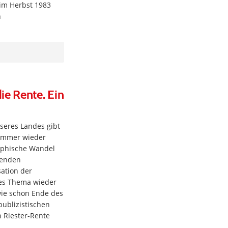
im Herbst 1983
n
ie Rente. Ein
nseres Landes gibt
 immer wieder
aphische Wandel
genden
ation der
eses Thema wieder
wie schon Ende des
publizistischen
 Riester-Rente