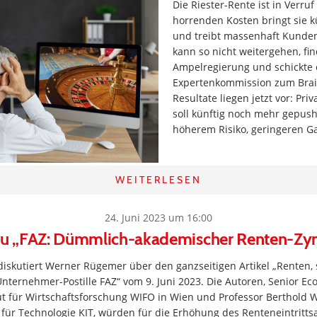
Die Riester-Rente ist in Verruf
horrenden Kosten bringt sie 
und treibt massenhaft Kunden 
kann so nicht weitergehen, fin
Ampelregierung und schickte 
Expertenkommission zum Brai
Resultate liegen jetzt vor: Pri
soll künftig noch mehr gepush
höherem Risiko, geringeren G
WEITERLESEN
24. Juni 2023 um 16:00
 zu „FAZ: Dümmlich-akademischer Renten-Zy
iskutiert Werner Rügemer über den ganzseitigen Artikel „Renten, s
Unternehmer-Postille FAZ“ vom 9. Juni 2023. Die Autoren, Senior E
tut für Wirtschaftsforschung WIFO in Wien und Professor Berthold 
t für Technologie KIT, würden für die Erhöhung des Renteneintritts