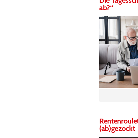
Die Tagessch
ab?“
Rentenroulet
(ab)gezockt