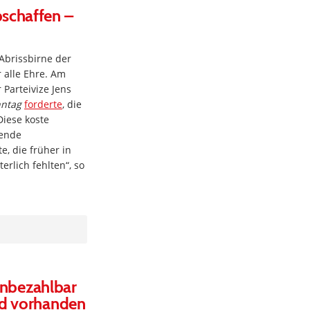
bschaffen –
 Abrissbirne der
 alle Ehre. Am
Parteivize Jens
nntag
forderte
, die
Diese koste
ende
e, die früher in
erlich fehlten“, so
 unbezahlbar
ld vorhanden