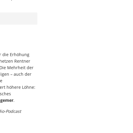
ür die Erhöhung
 hetzen Rentner
 Die Mehrheit der
digen – auch der
re
ert höhere Löhne:
isches
ügemer
.
dio-Podcast