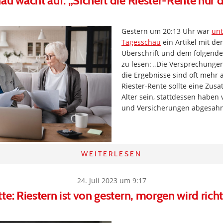
au wacht auf: „Sichert die Riester-Rente nur 
Gestern um 20:13 Uhr war
unt
Tagesschau
ein Artikel mit der
Überschrift und dem folgende
zu lesen: „Die Versprechunge
die Ergebnisse sind oft mehr 
Riester-Rente sollte eine Zus
Alter sein, stattdessen haben
und Versicherungen abgesahnt
WEITERLESEN
24. Juli 2023 um 9:17
te: Riestern ist von gestern, morgen wird richt