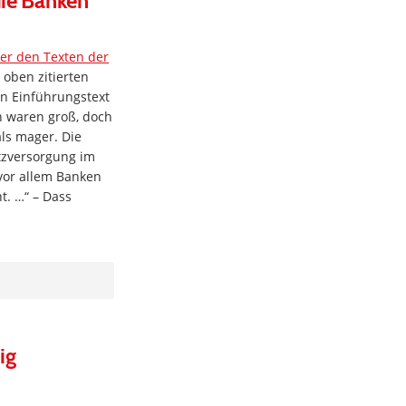
die Banken
er den Texten der
 oben zitierten
n Einführungstext
n waren groß, doch
als mager. Die
atzversorgung im
 vor allem Banken
. …“ – Dass
ig