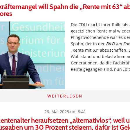
äftemangel will Spahn die „Rente mit 63“ a
lores
Die CDU macht ihrer Rolle als
gesetzlichen Rente mal wieder
Pfingstwochenende war es der 
Spahn, der in der
BILD am So
„Rente mit 63“ abzuschaffen. 
Wohlstand und belaste komm
Generationen, da die Fachkräft
Rente gegangen sind, nun „bitt
WEITERLESEN
26. Mai 2023 um 8:41
Rentenalter heraufsetzen „alternativlos“, weil
sgaben um 30 Prozent steigern, dafür ist Ge