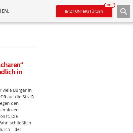
NEU
HEN.
JETZT UNTERSTÜTZEN
scharen“
dlich in
 viele Bürger in
DR auf die Straße
gegen den
sinnlosen
onst. Die
Wahn schließlich
durch – der