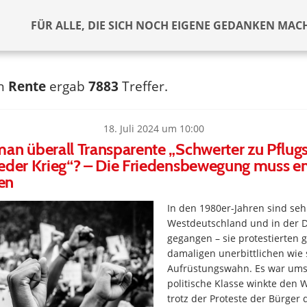
FÜR ALLE, DIE SICH NOCH EIGENE GEDANKEN MAC
ch
Rente
ergab
7883
Treffer.
18. Juli 2024 um 10:00
an überall Transparente „Schwerter zu Pflug
eder Krieg“? – Die Friedensbewegung muss en
en
In den 1980er-Jahren sind sehr
Westdeutschland und in der D
gegangen – sie protestierten 
damaligen unerbittlichen wie 
Aufrüstungswahn. Es war ums
politische Klasse winkte den 
trotz der Proteste der Bürger 