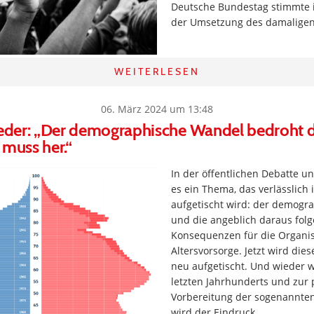
Deutsche Bundestag stimmte 
der Umsetzung des damalige
WEITERLESEN
06. März 2024 um 13:48
ieder: „Der demographische Wandel bedroht d
 muss her.“
In der öffentlichen Debatte u
es ein Thema, das verlässlich
aufgetischt wird: der demogr
und die angeblich daraus fol
Konsequenzen für die Organis
Altersvorsorge. Jetzt wird di
neu aufgetischt. Und wieder 
letzten Jahrhunderts und zur 
Vorbereitung der sogenannten
wird der Eindruck