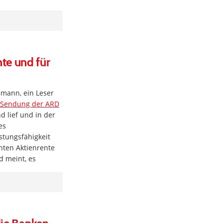
te und für
lmann, ein Leser
e Sendung der ARD
 lief und in der
es
stungsfähigkeit
nten Aktienrente
d meint, es