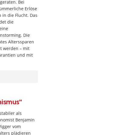
 geraten. Bei
kümmerliche Erlöse
in die Flucht. Das
det die
eine
nstorming. Die
vates Alterssparen
t werden – mit
arantien und mit
nismus“
tabiler als
conomist Benjamin
Wigger vom
alters plädieren