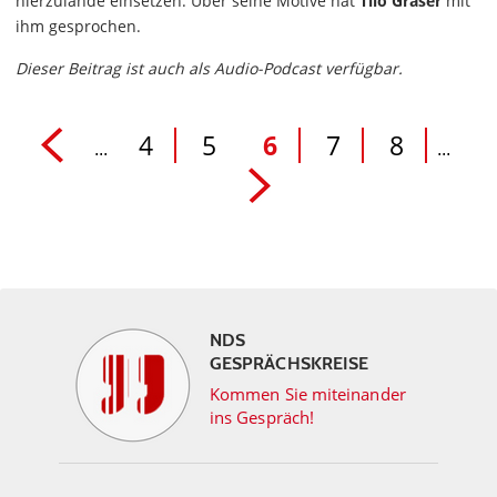
hierzulande einsetzen. Über seine Motive hat
Tilo Gräser
mit
ihm gesprochen.
Dieser Beitrag ist auch als Audio-Podcast verfügbar.
4
5
6
7
8
...
...
NDS
GESPRÄCHSKREISE
Kommen Sie miteinander
ins Gespräch!