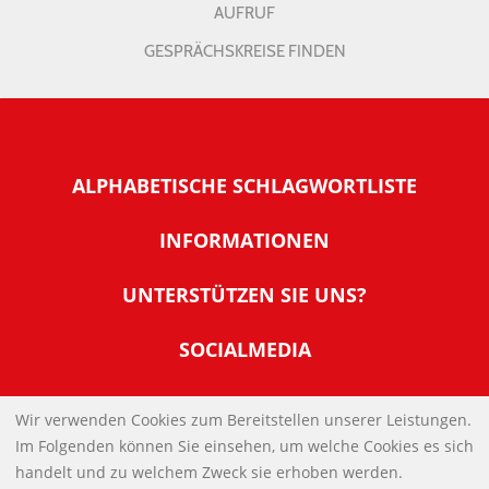
AUFRUF
GESPRÄCHSKREISE FINDEN
ALPHABETISCHE SCHLAGWORTLISTE
INFORMATIONEN
Warum NachDenkSeiten
UNTERSTÜTZEN SIE UNS?
Wer steckt dahinter
Der Förderverein: IQM
SOCIALMEDIA
Tipps zur Nutzung der NachDenkSeiten
Allgemeine Spendeninformationen
Banner und E-Mail-Signaturen
IMPRESSUM
Werden Sie Fördermitglied
Wir verwenden Cookies zum Bereitstellen unserer Leistungen.
Links
Im Folgenden können Sie einsehen, um welche Cookies es sich
Spenden Sie Online
DATENSCHUTZERKLÄRUNG
Kontakt
handelt und zu welchem Zweck sie erhoben werden.