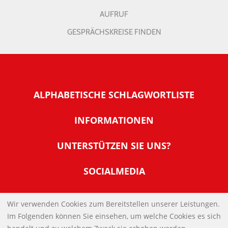
AUFRUF
GESPRÄCHSKREISE FINDEN
ALPHABETISCHE SCHLAGWORTLISTE
INFORMATIONEN
Warum NachDenkSeiten
UNTERSTÜTZEN SIE UNS?
Wer steckt dahinter
Der Förderverein: IQM
SOCIALMEDIA
Tipps zur Nutzung der NachDenkSeiten
Allgemeine Spendeninformationen
Banner und E-Mail-Signaturen
IMPRESSUM
Werden Sie Fördermitglied
Wir verwenden Cookies zum Bereitstellen unserer Leistungen.
Links
Im Folgenden können Sie einsehen, um welche Cookies es sich
Spenden Sie Online
DATENSCHUTZERKLÄRUNG
Kontakt