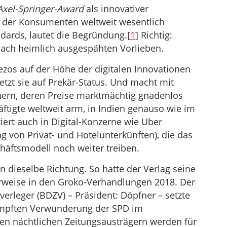
Axel-Springer-Award
als innovativer
n der Konsumenten weltweit wesentlich
dards, lautet die Begründung.[
1
] Richtig:
ach heimlich ausgespähten Vorlieben.
ezos auf der Höhe der digitalen Innovationen
tzt sie auf Prekär-Status. Und macht mit
ern, deren Preise marktmächtig gnadenlos
tigte weltweit arm, in Indien genauso wie im
iert auch in Digital-Konzerne wie Uber
ng von Privat- und Hotelunterkünften), die das
häftsmodell noch weiter treiben.
 dieselbe Richtung. So hatte der Verlag seine
rweise in den Groko-Verhandlungen 2018. Der
rleger (BDZV) – Präsident: Döpfner – setzte
dämpften Verwunderung der SPD im
ren nächtlichen Zeitungsausträgern werden für