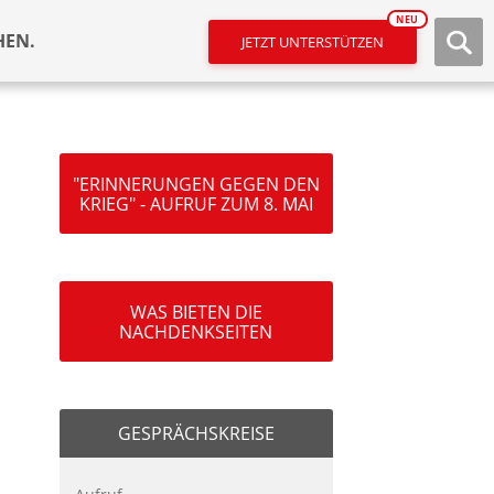
NEU
HEN.
JETZT UNTERSTÜTZEN
"ERINNERUNGEN GEGEN DEN
KRIEG" - AUFRUF ZUM 8. MAI
WAS BIETEN DIE
NACHDENKSEITEN
GESPRÄCHSKREISE