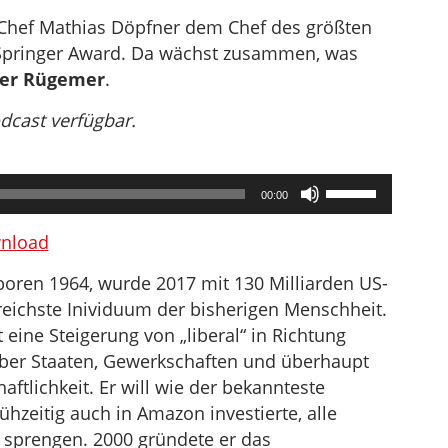
r-Chef Mathias Döpfner dem Chef des größten
Springer Award. Da wächst zusammen, was
er Rügemer
.
odcast verfügbar.
Pfeiltasten
00:00
Hoch/Runter
benutzen,
nload
um
oren 1964, wurde 2017 mit 130 Milliarden US-
die
reichste Inividuum der bisherigen Menschheit.
Lautstärke
st eine Steigerung von „liberal“ in Richtung
zu
über Staaten, Gewerkschaften und überhaupt
regeln.
ftlichkeit. Er will wie der bekannteste
rühzeitig auch in Amazon investierte, alle
 sprengen. 2000 gründete er das