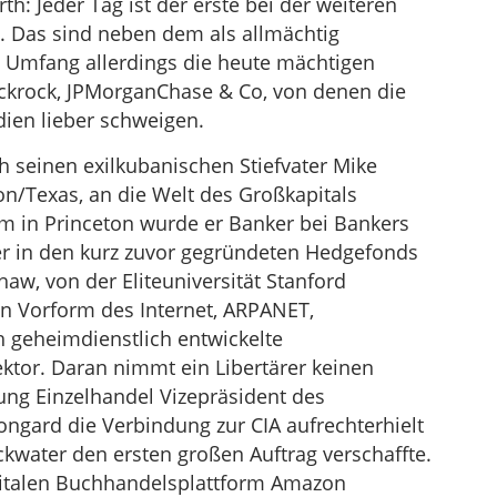
h: Jeder Tag ist der erste bei der weiteren
. Das sind neben dem als allmächtig
m Umfang allerdings die heute mächtigen
ackrock, JPMorganChase & Co, von denen die
ien lieber schweigen.
ch seinen exilkubanischen Stiefvater Mike
n/Texas, an die Welt des Großkapitals
 in Princeton wurde er Banker bei Bankers
er in den kurz zuvor gegründeten Hedgefonds
aw, von der Eliteuniversität Stanford
n Vorform des Internet, ARPANET,
h geheimdienstlich entwickelte
ktor. Daran nimmt ein Libertärer keinen
ung Einzelhandel Vizepräsident des
ngard die Verbindung zur CIA aufrechterhielt
kwater den ersten großen Auftrag verschaffte.
gitalen Buchhandelsplattform Amazon