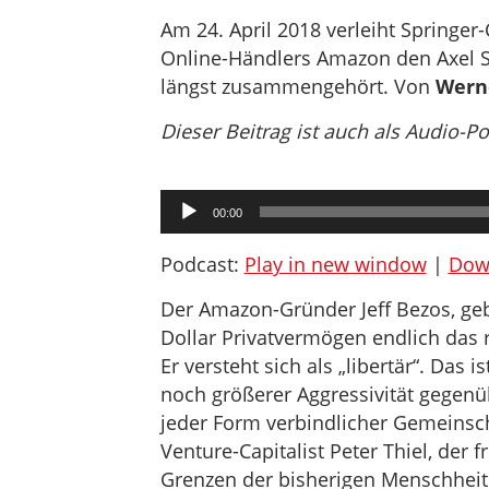
Am 24. April 2018 verleiht Springe
Online-Händlers Amazon den Axel 
längst zusammengehört. Von
Wern
Dieser Beitrag ist auch als Audio-P
Audio-
00:00
Player
Podcast:
Play in new window
|
Dow
Der Amazon-Gründer Jeff Bezos, geb
Dollar Privatvermögen endlich das 
Er versteht sich als „libertär“. Das i
noch größerer Aggressivität gegen
jeder Form verbindlicher Gemeinscha
Venture-Capitalist Peter Thiel, der f
Grenzen der bisherigen Menschheit