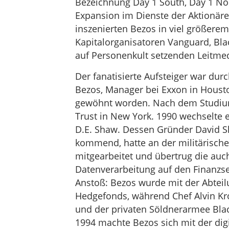
Bezeichnung Day 1 South, Day 1 Nort
Expansion im Dienste der Aktionäre
inszenierten Bezos in viel größere
Kapitalorganisatoren Vanguard, Bl
auf Personenkult setzenden Leitmed
Der fanatisierte Aufsteiger war dur
Bezos, Manager bei Exxon in Housto
gewöhnt worden. Nach dem Studium
Trust in New York. 1990 wechselte 
D.E. Shaw. Dessen Gründer David Sh
kommend, hatte an der militärische
mitgearbeitet und übertrug die auc
Datenverarbeitung auf den Finanzse
Anstoß: Bezos wurde mit der Abteil
Hedgefonds, während Chef Alvin Kro
und der privaten Söldnerarmee Blac
1994 machte Bezos sich mit der di