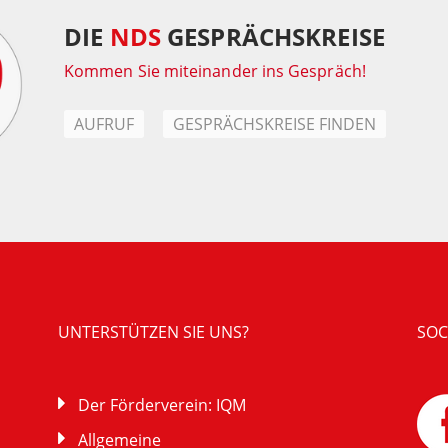
DIE
NDS
GESPRÄCHSKREISE
Kommen Sie miteinander ins Gespräch!
AUFRUF
GESPRÄCHSKREISE FINDEN
UNTERSTÜTZEN SIE UNS?
SOC
Der Förderverein: IQM
Allgemeine