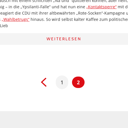
ausch mit einem schlichten „Na und“ quittieren können, aber nein, 
ig – in die „Ypsilanti-Falle“ und hat nun eine
„Kontaktsperre“
mit d
reagiert die CDU mit ihrer altbewährten „Rote-Socken“-Kampagne 
s
„Wahlbetrugs“
hinaus. So wird selbst kalter Kaffee zum politisch
Lieb
WEITERLESEN
1
2