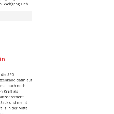
n. Wolfgang Lieb
in
 die SPD-
itzenkandidatin auf
esmal auch noch
n Kraft als
inanzdezernent
n Sack und meint
alls in der Mitte
se