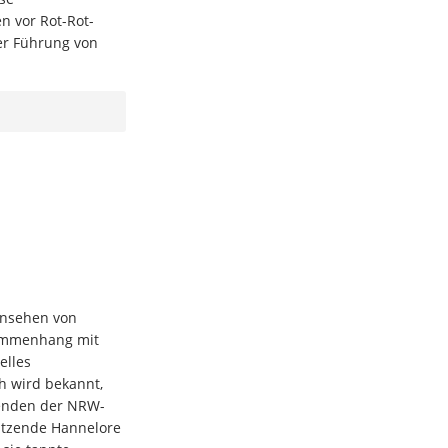
n vor Rot-Rot-
er Führung von
Ansehen von
sammenhang mit
elles
ch wird bekannt,
zenden der NRW-
sitzende Hannelore