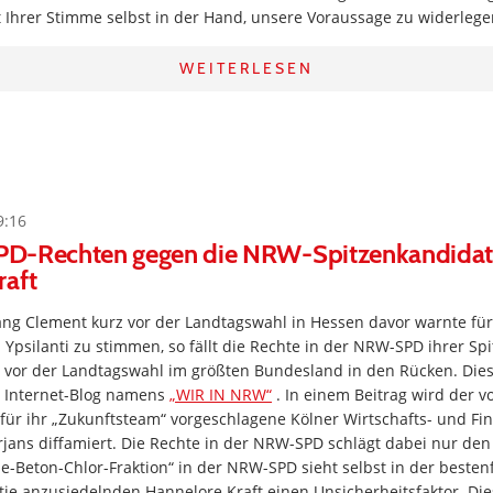
 Ihrer Stimme selbst in der Hand, unsere Voraussage zu widerlege
WEITERLESEN
9:16
 SPD-Rechten gegen die NRW-Spitzenkandidat
raft
ng Clement kurz vor der Landtagswahl in Hessen davor warnte für
Ypsilanti zu stimmen, so fällt die Rechte in der NRW-SPD ihrer Sp
ke vor der Landtagswahl im größten Bundesland in den Rücken. Di
 Internet-Blog namens
„WIR IN NRW“
. In einem Beitrag wird der vo
 für ihr „Zukunftsteam“ vorgeschlagene Kölner Wirtschafts- und F
rjans diffamiert. Die Rechte in der NRW-SPD schlägt dabei nur de
le-Beton-Chlor-Fraktion“ in der NRW-SPD sieht selbst in der bestenf
ie anzusiedelnden Hannelore Kraft einen Unsicherheitsfaktor. Die