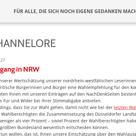
FÜR ALLE, DIE SICH NOCH EIGENE GEDANKEN MAC
 HANNELORE
:27
sgang in NRW
nserer Wertschätzung unserer nordrhein-westfälischen Leserinnen
kritische Bürgerinnen und Bürger eine Wahlempfehlung für den 
nten Ihnen mit unseren Einträgen auf den NachDenkSeiten besten
es Für und Wider bei Ihrer Stimmabgabe anbieten.
erdings, dass Sie zur Wahl gehen, damit nicht wie bei der
letzten Wa
der Wahlberechtigten die Zusammensetzung des Düsseldorfer Land
eniger als vier Prozent – soviel Prozent der Wahlberechtigten hab
im größten Bundesland wesentlich entscheiden können.
 tun wollen, das ist, Ihnen unsere Einschätzung über den Wahlaus