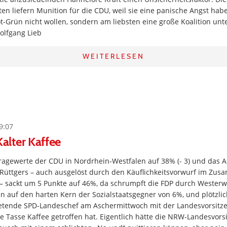
ten liefern Munition für die CDU, weil sie eine panische Angst habe
-Grün nicht wollen, sondern am liebsten eine große Koalition unt
olfgang Lieb
WEITERLESEN
9:07
lter Kaffee
ragewerte der CDU in Nordrhein-Westfalen auf 38% (- 3) und das 
 Rüttgers – auch ausgelöst durch den Käuflichkeitsvorwurf im Zu
– sackt um 5 Punkte auf 46%, da schrumpft die FDP durch Westerw
en auf den harten Kern der Sozialstaatsgegner von 6%, und plötzli
tretende SPD-Landeschef am Aschermittwoch mit der Landesvorsit
ne Tasse Kaffee getroffen hat. Eigentlich hätte die NRW-Landesvor