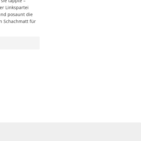
sie tappte –
er Linkspartei
und posaunt die
en Schachmatt für