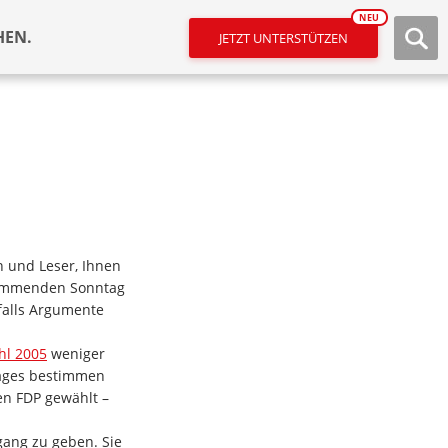
NEU
HEN.
JETZT UNTERSTÜTZEN
 und Leser, Ihnen
kommenden Sonntag
falls Argumente
hl 2005
weniger
tages bestimmen
en FDP gewählt –
gang zu geben. Sie