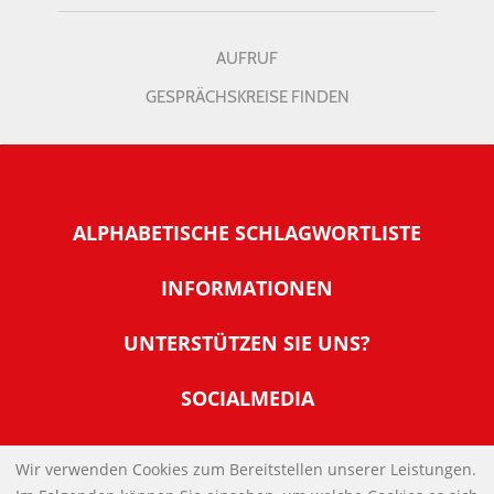
AUFRUF
GESPRÄCHSKREISE FINDEN
ALPHABETISCHE SCHLAGWORTLISTE
INFORMATIONEN
Warum NachDenkSeiten
UNTERSTÜTZEN SIE UNS?
Wer steckt dahinter
Der Förderverein: IQM
SOCIALMEDIA
Tipps zur Nutzung der NachDenkSeiten
Allgemeine Spendeninformationen
Banner und E-Mail-Signaturen
IMPRESSUM
Werden Sie Fördermitglied
Wir verwenden Cookies zum Bereitstellen unserer Leistungen.
Links