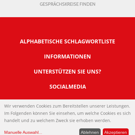
GESPRÄCHSKREISE FINDEN
ALPHABETISCHE SCHLAGWORTLISTE
INFORMATIONEN
Warum NachDenkSeiten
UNTERSTÜTZEN SIE UNS?
Wer steckt dahinter
Der Förderverein: IQM
SOCIALMEDIA
Tipps zur Nutzung der NachDenkSeiten
Allgemeine Spendeninformationen
Banner und E-Mail-Signaturen
IMPRESSUM
Werden Sie Fördermitglied
Wir verwenden Cookies zum Bereitstellen unserer Leistungen.
Links
Im Folgenden können Sie einsehen, um welche Cookies es sich
Spenden Sie Online
DATENSCHUTZERKLÄRUNG
Kontakt
handelt und zu welchem Zweck sie erhoben werden.
Impressum
Manuelle Auswahl
...
Ablehnen
Akzeptieren