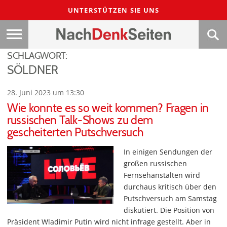
UNTERSTÜTZEN SIE UNS
SCHLAGWORT:
SÖLDNER
28. Juni 2023 um 13:30
Wie konnte es so weit kommen? Fragen in
russischen Talk-Shows zu dem
gescheiterten Putschversuch
In einigen Sendungen der
großen russischen
Fernsehanstalten wird
durchaus kritisch über den
Putschversuch am Samstag
diskutiert. Die Position von
Präsident Wladimir Putin wird nicht infrage gestellt. Aber in