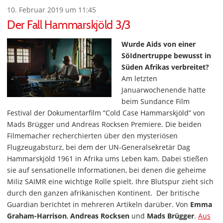
10. Februar 2019 um 11:45
Der Fall Hammarskjöld 3/3
Wurde Aids von einer
SöIdnertruppe bewusst in
Süden Afrikas verbreitet?
Am letzten
Januarwochenende hatte
beim Sundance Film
Festival der Dokumentarfilm “Cold Case Hammarskjöld” von
Mads Brügger und Andreas Rocksen Premiere. Die beiden
Filmemacher recherchierten über den mysteriösen
Flugzeugabsturz, bei dem der UN-Generalsekretär Dag
Hammarskjöld 1961 in Afrika ums Leben kam. Dabei stießen
sie auf sensationelle Informationen, bei denen die geheime
Miliz SAIMR eine wichtige Rolle spielt. Ihre Blutspur zieht sich
durch den ganzen afrikanischen Kontinent. Der britische
Guardian berichtet in mehreren Artikeln darüber. Von
Emma
Graham-Harrison
,
Andreas Rocksen
und
Mads Brügger
.
Aus