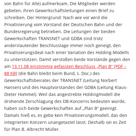
von Bahn für Alle) aufmerksam. Die Mitglieder werden
gebeten, ihren Gewerkschaftsleitungen einen Brief zu
schreiben. Der Hintergrund: Nach wie vor wird die
Privatisierung vom Vorstand der Deutschen Bahn und der
Bundesregierung betrieben. Die Leitungen der beiden
Gewerkschaften TRANSNET und GDBA sind trotz
anderslautender Beschlusslage immer noch geneigt, den
Privatisierungsdeal nach einer Variation des Holding-Modells
zu unterstützen. Damit verstoßen beide Vorstände gegen den
am
13.11.08 einstimmig gefassten Beschluss „Plan B“ [PDF –
88 KB]
(die Bahn bleibt beim Bund, s. Doc.) des
Gewerkschafts­beirates der TRANSNET (Leitung Norbert
Hansen) und des Hauptvorstandes der GDBA (Leitung Klaus-
Dieter Hommel). Weil das angestrebte Holdingmodell die
drohende Zerschlagung des DB-Konzerns bedeuten würde,
haben sich beide Gewerkschaften auf „Plan B“ geeinigt.
Damals hieß es, es gebe kein Privatisierungsmodell, das den
integrierten Konzern unangetastet lässt. Deshalb sei es Zeit
für Plan B. Albrecht Müller.