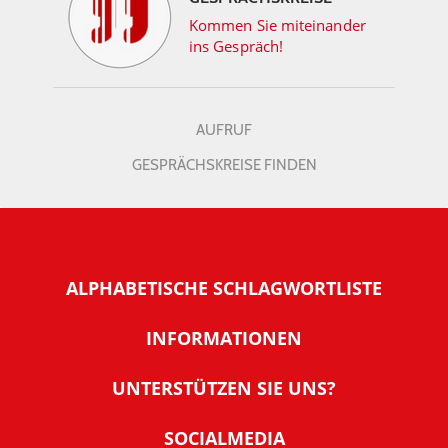
Kommen Sie miteinander
ins Gespräch!
AUFRUF
GESPRÄCHSKREISE FINDEN
ALPHABETISCHE SCHLAGWORTLISTE
INFORMATIONEN
Warum NachDenkSeiten
UNTERSTÜTZEN SIE UNS?
Wer steckt dahinter
Der Förderverein: IQM
SOCIALMEDIA
Tipps zur Nutzung der NachDenkSeiten