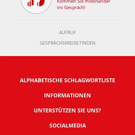
Kommen Sie miteinander
ins Gespräch!
AUFRUF
GESPRÄCHSKREISE FINDEN
ALPHABETISCHE SCHLAGWORTLISTE
INFORMATIONEN
Warum NachDenkSeiten
UNTERSTÜTZEN SIE UNS?
Wer steckt dahinter
Der Förderverein: IQM
SOCIALMEDIA
Tipps zur Nutzung der NachDenkSeiten
Allgemeine Spendeninformationen