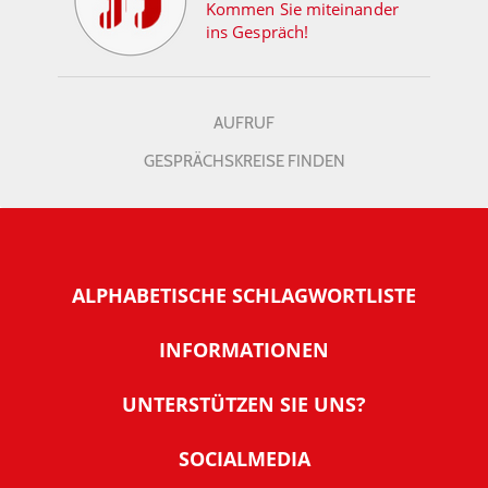
Kommen Sie miteinander
ins Gespräch!
AUFRUF
GESPRÄCHSKREISE FINDEN
ALPHABETISCHE SCHLAGWORTLISTE
INFORMATIONEN
Warum NachDenkSeiten
UNTERSTÜTZEN SIE UNS?
Wer steckt dahinter
Der Förderverein: IQM
SOCIALMEDIA
Tipps zur Nutzung der NachDenkSeiten
Allgemeine Spendeninformationen