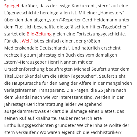
Spiegel
darüber, dass der ewige Konkurrent „stern“ auf eine
Lügengeschichte hereingefallen ist. Mit einer „Homestory“
über den damaligen „stern“-Reporter Gerd Heidemann unter
dem Titel „Ich beschaffte die gefälschten Hitler-Tagebücher“
startet die
Bild-Zeitung
gleich eine Fortsetzungsgeschichte.
Für die
„Welt“
ist es einfach einer „der größten
Medienskandale Deutschlands“. Und natürlich erscheint
rechtzeitig zum Jahrestag ein Buch des vom damaligen
„stern“-Herausgeber Henri Nannen mit der
Ursachenforschung beauftragten Michael Seufert unter dem
Titel „Der Skandal um die Hitler-Tagebücher“. Seufert sieht
die Hauptursache für den Gang der Affäre in der mangelnden
verlagsinternen Transparenz. Die Fragen, die 25 Jahre nach
dem Skandal nach wie vor interessant sind, werden in der
Jahrestags-Berichterstattung leider weitgehend
ausgeklammert:Was erklärt die Blamage eines Blattes, das
seinen Ruf auf knallharte, sauber recherchierte
Enthüllungsgeschichten gründete? Welche Inhalte wollte der
stern verkaufen? Wo waren eigentlich die Fachhistoriker?