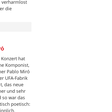
l verharmlost
er die
ró
 Konzert hat
che Komponist,
er Pablo Miró
er UFA-Fabrik
lt, das neue
her und sehr
d so war das
tisch poetisch:
innlich,