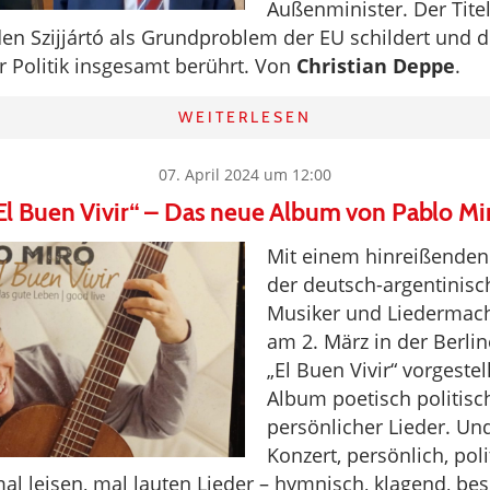
Außenminister. Der Tite
den Szijjártó als Grundproblem der EU schildert und d
 Politik insgesamt berührt. Von
Christian Deppe
.
WEITERLESEN
07. April 2024 um 12:00
El Buen Vivir“ – Das neue Album von Pablo Mi
Mit einem hinreißenden
der deutsch-argentinis
Musiker und Liedermach
am 2. März in der Berlin
„El Buen Vivir“ vorgestel
Album poetisch politisc
persönlicher Lieder. Un
Konzert, persönlich, poli
al leisen, mal lauten Lieder – hymnisch, klagend, bes