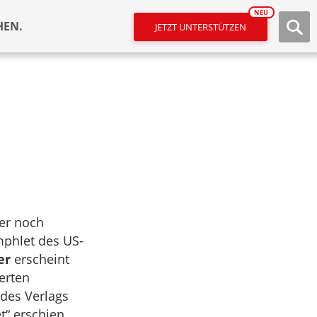
NEU
HEN.
JETZT UNTERSTÜTZEN
er noch
phlet des US-
er
erscheint
ierten
des Verlags
et“ erschien