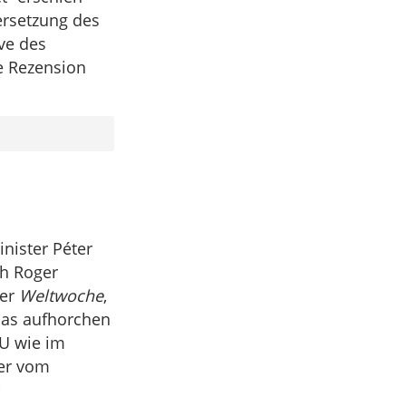
ersetzung des
ve des
ne Rezension
nister Péter
ch Roger
der
Weltwoche
,
das aufhorchen
EU wie im
 er vom
-