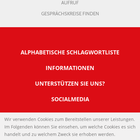
AUFRUF
GESPRÄCHSKREISE FINDEN
ALPHABETISCHE SCHLAGWORTLISTE
INFORMATIONEN
Warum NachDenkSeiten
UNTERSTÜTZEN SIE UNS?
Wer steckt dahinter
Der Förderverein: IQM
SOCIALMEDIA
Tipps zur Nutzung der NachDenkSeiten
Allgemeine Spendeninformationen
Banner und E-Mail-Signaturen
IMPRESSUM
Werden Sie Fördermitglied
Wir verwenden Cookies zum Bereitstellen unserer Leistungen.
Links
Im Folgenden können Sie einsehen, um welche Cookies es sich
Spenden Sie Online
DATENSCHUTZERKLÄRUNG
Kontakt
handelt und zu welchem Zweck sie erhoben werden.