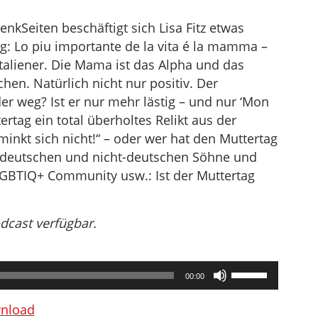
nkSeiten beschäftigt sich Lisa Fitz etwas
: Lo piu importante de la vita é la mamma –
taliener. Die Mama ist das Alpha und das
n. Natürlich nicht nur positiv. Der
der weg? Ist er nur mehr lästig – und nur ‘Mon
tertag ein total überholtes Relikt aus der
minkt sich nicht!“ – oder wer hat den Muttertag
le deutschen und nicht-deutschen Söhne und
LGBTIQ+ Community usw.: Ist der Muttertag
odcast verfügbar.
Pfeiltasten
00:00
Hoch/Runter
benutzen,
nload