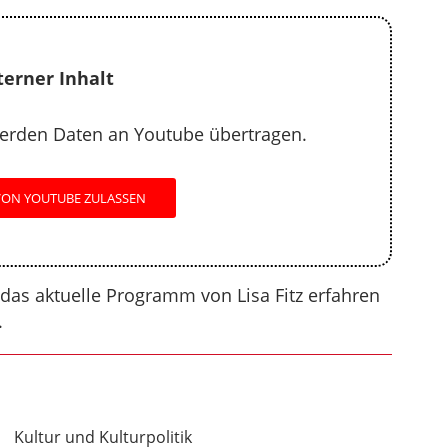
um
die
Lautstärke
terner Inhalt
zu
regeln.
erden Daten an Youtube übertragen.
VON YOUTUBE ZULASSEN
 das aktuelle Programm von Lisa Fitz erfahren
.
Kultur und Kulturpolitik