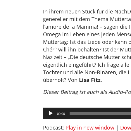
In ihrem neuen Stück für die NachDe
genereller mit dem Thema Muttertag
l’amore de la Mamma! – sagen die I
Omega im Leben eines jeden Mensche
Muttertag: Ist das Liebe oder kann 
Chéri’ will ihn behalten? Ist der Mut
Nazizeit – „Die deutsche Mutter sch
eigentlich eingeführt? Ich frage al
Töchter und alle Non-Binären, die 
überholt? Von
Lisa Fitz
.
Dieser Beitrag ist auch als Audio-P
Audio-
00:00
Player
Podcast:
Play in new window
|
Dow