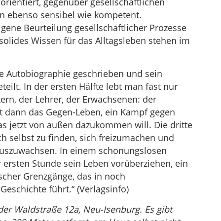
sorientiert, gegenüber gesellschaftlichen
n ebenso sensibel wie kompetent.
gene Beurteilung gesellschaftlicher Prozesse
olides Wissen für das Alltagsleben stehen im
ne Autobiographie geschrieben und sein
teilt. In der ersten Hälfte lebt man fast nur
ern, der Lehrer, der Erwachsenen: der
st dann das Gegen-Leben, ein Kampf gegen
as jetzt von außen dazukommen will. Die dritte
ich selbst zu finden, sich freizumachen und
nauszuwachsen. In einem schonungslosen
r ersten Stunde sein Leben vorüberziehen, ein
ischer Grenzgänge, das in noch
eschichte führt.“ (Verlagsinfo)
 der Waldstraße 12a, Neu-Isenburg. Es gibt