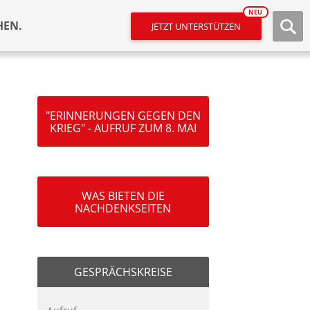
NEU
HEN.
JETZT UNTERSTÜTZEN
"ERINNERUNGEN GEGEN DEN
KRIEG" - AUFRUF ZUM 8. MAI
WAS BIETEN DIE
NACHDENKSEITEN
GESPRÄCHSKREISE