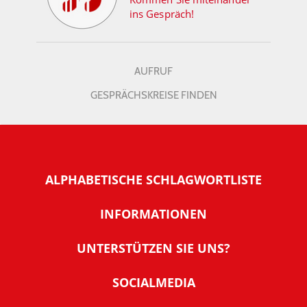
ins Gespräch!
AUFRUF
GESPRÄCHSKREISE FINDEN
ALPHABETISCHE SCHLAGWORTLISTE
INFORMATIONEN
Warum NachDenkSeiten
UNTERSTÜTZEN SIE UNS?
Wer steckt dahinter
Der Förderverein: IQM
SOCIALMEDIA
Tipps zur Nutzung der NachDenkSeiten
Allgemeine Spendeninformationen