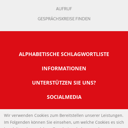
AUFRUF
GESPRÄCHSKREISE FINDEN
ALPHABETISCHE SCHLAGWORTLISTE
INFORMATIONEN
Warum NachDenkSeiten
UNTERSTÜTZEN SIE UNS?
Wer steckt dahinter
Der Förderverein: IQM
SOCIALMEDIA
Tipps zur Nutzung der NachDenkSeiten
Allgemeine Spendeninformationen
Banner und E-Mail-Signaturen
IMPRESSUM
Werden Sie Fördermitglied
Wir verwenden Cookies zum Bereitstellen unserer Leistungen.
Links
Im Folgenden können Sie einsehen, um welche Cookies es sich
Spenden Sie Online
DATENSCHUTZERKLÄRUNG