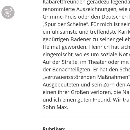
Kabarettfreunden geradezu legendär
renommierte Auszeichnungen, wie d
Grimme-Preis oder den Deutschen K
„Spur der Scheine“. Für mich ist sei
einfühlsamste und treffendste Karik
gebürtigen Badener zu seiner gelieb
Heimat geworden. Heinrich hat sich 
eingemischt, wo es um soziale Not
Auf der Straße, im Theater oder mit
der Benachteiligten. Er hat den Sch
„vertrauensstörenden Maßnahmen“ z
Ausgebeuteten und sein Zorn den Ab
einen ihrer Großen verloren, die N
und ich einen guten Freund. Wir tr
Sohn Max.
Rubriken: