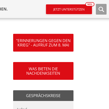
NEU
HEN.
JETZT UNTERSTÜTZEN
"ERINNERUNGEN GEGEN DEN
KRIEG" - AUFRUF ZUM 8. MAI
WAS BIETEN DIE
NACHDENKSEITEN
GESPRÄCHSKREISE