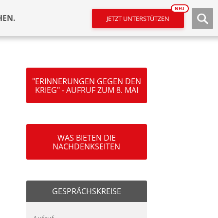
NEU
HEN.
JETZT UNTERSTÜTZEN
"ERINNERUNGEN GEGEN DEN
KRIEG" - AUFRUF ZUM 8. MAI
WAS BIETEN DIE
NACHDENKSEITEN
GESPRÄCHSKREISE