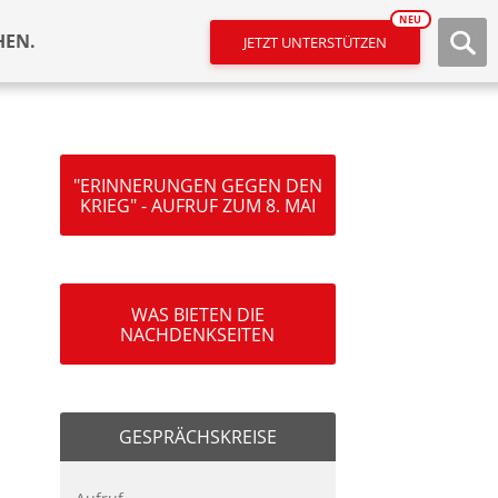
NEU
HEN.
JETZT UNTERSTÜTZEN
"ERINNERUNGEN GEGEN DEN
KRIEG" - AUFRUF ZUM 8. MAI
WAS BIETEN DIE
NACHDENKSEITEN
GESPRÄCHSKREISE