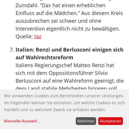
Zumdahl. “Das hat einen erheblichen
Einfluss auf die Mädchen.” Aus diesem Kreis
auszubrechen sei schwer und ohne
Intervention eigentlich nicht zu bewältigen.
Quelle:
taz
Italien: Renzi und Berlusconi einigen sich
auf Wahlrechtsreform
Italiens Regierungschef Matteo Renzi hat
sich mit dem Oppositionsführer Silvio
Berlusconi auf eine Wahlreform geeinigt, die
dem Land stabile Mehrheiten bringen soll.
Die Einzelheiten der Vereinbarung müssen
Wir verwenden Cookies zum Bereitstellen unserer Leistungen.
Im Folgenden können Sie einsehen, um welche Cookies es sich
demnach noch geklärt werden, doch sieht
handelt und zu welchem Zweck sie erhoben werden.
sie im Wesentlichen vor, dass die Partei mit
mehr als 40 Prozent der Stimmen dank einer
Manuelle Auswahl
...
Ablehnen
Akzeptieren
“Sieger-Prämie” die Mehrheit im Parlament