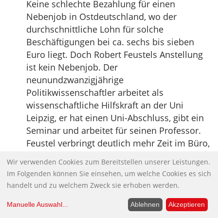
Keine schlechte Bezahlung für einen
Nebenjob in Ostdeutschland, wo der
durchschnittliche Lohn für solche
Beschäftigungen bei ca. sechs bis sieben
Euro liegt. Doch Robert Feustels Anstellung
ist kein Nebenjob. Der
neunundzwanzigjährige
Politikwissenschaftler arbeitet als
wissenschaftliche Hilfskraft an der Uni
Leipzig, er hat einen Uni-Abschluss, gibt ein
Seminar und arbeitet für seinen Professor.
Feustel verbringt deutlich mehr Zeit im Büro,
als er laut Vertrag müsste. “Es ist
Wir verwenden Cookies zum Bereitstellen unserer Leistungen.
mittlerweile üblich, halbe Stellen zu bezahlen
Im Folgenden können Sie einsehen, um welche Cookies es sich
und 40 Stunden arbeiten zu lassen”, sagt
handelt und zu welchem Zweck sie erhoben werden.
Feustel. Er hat zwei Kinder, seine Freundin,
die noch studiert, bekommt Arbeitslosengeld
Manuelle Auswahl
...
Ablehnen
Akzeptieren