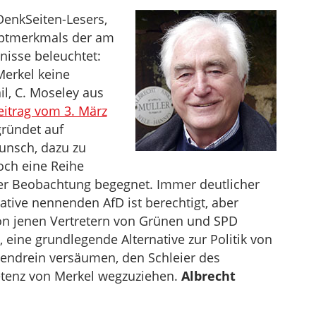
DenkSeiten-Lesers,
uptmerkmals der am
isse beleuchtet:
Merkel keine
il, C. Moseley aus
eitrag vom 3. März
gründet auf
nsch, dazu zu
och eine Reihe
 der Beobachtung begegnet. Immer deutlicher
native nennenden AfD ist berechtigt, aber
on jenen Vertretern von Grünen und SPD
 eine grundlegende Alternative zur Politik von
bendrein versäumen, den Schleier des
etenz von Merkel wegzuziehen.
Albrecht