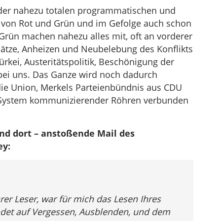
s der nahezu totalen programmatischen und
“ von Rot und Grün und im Gefolge auch schon
 Grün machen nahezu alles mit, oft an vorderer
nsätze, Anheizen und Neubelebung des Konflikts
rkei, Austeritätspolitik, Beschönigung der
 bei uns. Das Ganze wird noch dadurch
die Union, Merkels Parteienbündnis aus CDU
m System kommunizierender Röhren verbunden
und dort – anstoßende Mail des
ey:
rer Leser, war für mich das Lesen Ihres
ündet auf Vergessen, Ausblenden, und dem