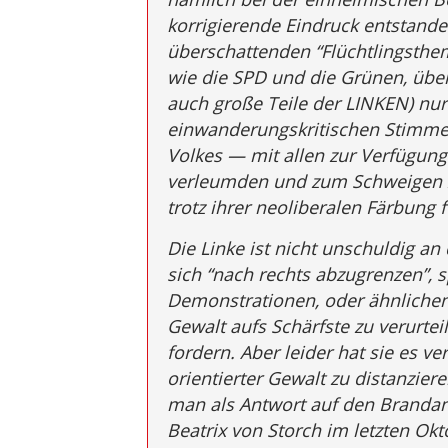
korrigierende Eindruck entstanden
überschattenden “Flüchtlingsthema
wie die SPD und die Grünen, übe
auch große Teile der LINKEN) nur
einwanderungskritischen Stimme
Volkes — mit allen zur Verfügun
verleumden und zum Schweigen zu
trotz ihrer neoliberalen Färbung 
Die Linke ist nicht unschuldig an 
sich “nach rechts abzugrenzen”, 
Demonstrationen, oder ähnlichen 
Gewalt aufs Schärfste zu verurteil
fordern. Aber leider hat sie es v
orientierter Gewalt zu distanzie
man als Antwort auf den Brandans
Beatrix von Storch im letzten O