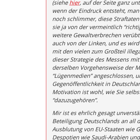
(siehe
hier
, auf der Seite ganz un
wenn der Eindruck entsteht, man
noch schlimmer, diese Straftaten
sie ja von der vermeintlich “rich
weitere Gewaltverbrechen verübt
auch von der Linken, und es wi
mit den vielen zum Großteil ille
dieser Strategie des Messens mit
derselben Vorgehensweise der Me
“Lügenmedien” angeschlossen, un
Gegenöffentlichkeit in Deutschlan
Motivation ist wohl, wie Sie selb
“dazuzugehören”.
Mir ist es ehrlich gesagt unverstä
Beteiligung Deutschlands an all d
Ausblutung von EU-Staaten wie 
Despotien wie Saudi-Arabien und 