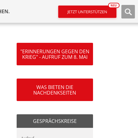
NEU
HEN.
JETZT UNTERSTÜTZEN
"ERINNERUNGEN GEGEN DEN
KRIEG" - AUFRUF ZUM 8. MAI
WAS BIETEN DIE
NACHDENKSEITEN
GESPRÄCHSKREISE