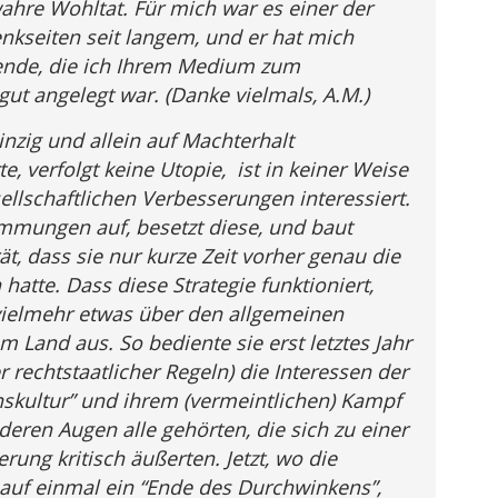
ahre Wohltat. Für mich war es einer der
enkseiten seit langem, und er hat mich
ende, die ich Ihrem Medium zum
ut angelegt war. (Danke vielmals, A.M.)
inzig und allein auf Machterhalt
e, verfolgt keine Utopie, ist in keiner Weise
llschaftlichen Verbesserungen interessiert.
mmungen auf, besetzt diese, und baut
ät, dass sie nur kurze Zeit vorher genau die
hatte. Dass diese Strategie funktioniert,
 vielmehr etwas über den allgemeinen
m Land aus. So bediente sie erst letztes Jahr
r rechtstaatlicher Regeln) die Interessen der
kultur” und ihrem (vermeintlichen) Kampf
deren Augen alle gehörten, die sich zu einer
ung kritisch äußerten. Jetzt, wo die
e auf einmal ein “Ende des Durchwinkens”,