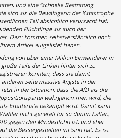
aaten, und eine “schnelle Bestrafung
sie sich als die Bewältigerin der Katastrophe
sentlichen Teil absichtlich verursacht hat;
idenden Flüchtlinge als auch der
ker. Dazu kommen selbstverständlich noch
 Ihrem Artikel aufgelistet haben.
ladung von über einer Million Einwanderer in
e große Teile der Linken hinter sich zu
egistrieren konnten, dass sie damit
 anderen Seite massive Ängste in der
etzt in der Situation, dass die AfD als die
Oppositionspartei wahrgenommen wird, die
ufs Erbittertste bekämpft wird. Damit kann
-Wähler nicht generell für so dumm halten,
 AfD gegen den Mindestlohn ist, und eher
auf die Bessergestellten im Sinn hat. Es ist
völkerung der nicht mehr so leicht zu