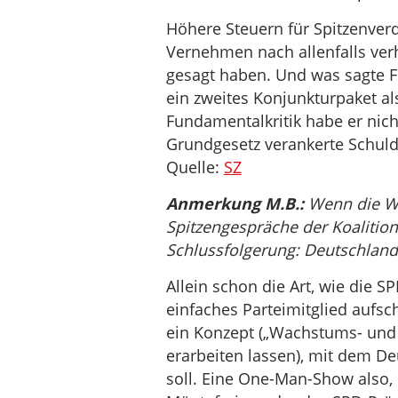
Höhere Steuern für Spitzenver
Vernehmen nach allenfalls verh
gesagt haben. Und was sagte Fi
ein zweites Konjunkturpaket a
Fundamentalkritik habe er nicht
Grundgesetz verankerte Schu
Quelle:
SZ
Anmerkung M.B.:
Wenn die Wie
Spitzengespräche der Koalition 
Schlussfolgerung: Deutschland
Allein schon die Art, wie die S
einfaches Parteimitglied aufsc
ein Konzept („Wachstums- und St
erarbeiten lassen), mit dem D
soll. Eine One-Man-Show also, 