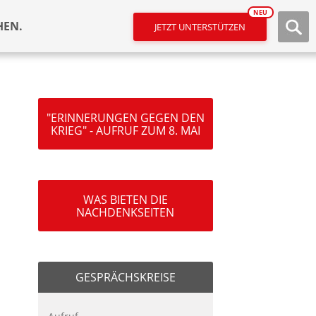
NEU
HEN.
JETZT UNTERSTÜTZEN
"ERINNERUNGEN GEGEN DEN
KRIEG" - AUFRUF ZUM 8. MAI
WAS BIETEN DIE
NACHDENKSEITEN
GESPRÄCHSKREISE