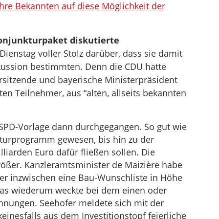
Ihre Bekannten auf diese Möglichkeit der
Konjunkturpaket diskutierte
enstag voller Stolz darüber, dass sie damit
kussion bestimmten. Denn die CDU hatte
rsitzende und bayerische Ministerpräsident
ten Teilnehmer, aus “alten, allseits bekannten
e SPD-Vorlage dann durchgegangen. So gut wie
ukturprogramm gewesen, bis hin zu der
lliarden Euro dafür fließen sollen. Die
größer. Kanzleramtsminister de Maizière habe
 er inzwischen eine Bau-Wunschliste in Höhe
Das wiederum weckte bei dem einen oder
hnungen. Seehofer meldete sich mit der
nesfalls aus dem Investitionstopf feierliche