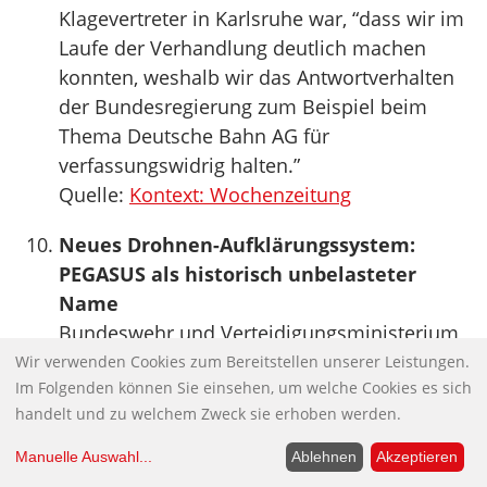
Klagevertreter in Karlsruhe war, “dass wir im
Laufe der Verhandlung deutlich machen
konnten, weshalb wir das Antwortverhalten
der Bundesregierung zum Beispiel beim
Thema Deutsche Bahn AG für
verfassungswidrig halten.”
Quelle:
Kontext: Wochenzeitung
Neues Drohnen-Aufklärungssystem:
PEGASUS als historisch unbelasteter
Name
Bundeswehr und Verteidigungsministerium
haben bei der Namensgebung für ein
Wir verwenden Cookies zum Bereitstellen unserer Leistungen.
Im Folgenden können Sie einsehen, um welche Cookies es sich
geplantes neues Aufklärungssystem der
handelt und zu welchem Zweck sie erhoben werden.
Truppe den Strudel zwischen Scylla und
Charibdis, äh, zwischen martialischer
Manuelle Auswahl
...
Ablehnen
Akzeptieren
Benennung und technisch-kryptischer