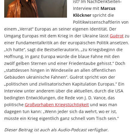
ist? Im NachDenkSeiten-
Interview mit
Marcus
Klöckner
spricht die
Politikwissenschaftlerin von
einem „Verrat“ Europas an seiner eigenen Identität. Der
Umgang Europas mit dem Krieg in der Ukraine lässt
Guérot
zu
einer Fundamentalkritik an der europäischen Politik ansetzen.
„Ich hatte“, sagt die Bestsellerautorin, „zu Kriegsbeginn die
Hoffnung, in ganz Europa würde die blaue Fahne mit den
zwölf gelben Sternen und einer Friedentaube gehisst.“ Doch
„stattdessen hingen in Windeseile an allen öffentlichen
Gebäuden ukrainische Fahnen“. Guérot spricht von der
„politischen und zivilisatorischen Kapitulation Europas.“ Ein
Interview unter anderem über die aktuellen, durch die USA
bedingten Entwicklungen, die Rede von J. D. Vance, das
politische
Großvorhaben Kriegstüchtigkeit
und was man
dagegen tun kann: „Wenn jeder sich da wehrt, wo er ist,
müsste ein Krieg eigentlich ganz schnell vom Tisch sein.“
Dieser Beitrag ist auch als Audio-Podcast verfügbar.