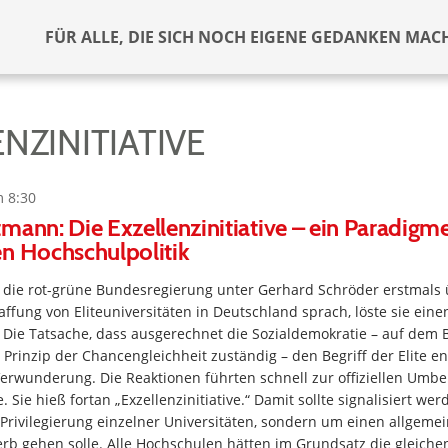
FÜR ALLE, DIE SICH NOCH EIGENE GEDANKEN MAC
NZINITIATIVE
m 8:30
mann: Die Exzellenzinitiative – ein Paradigm
en Hochschulpolitik
4 die rot-grüne Bundesregierung unter Gerhard Schröder erstmals 
fung von Eliteuniversitäten in Deutschland sprach, löste sie ein
 Die Tatsache, dass ausgerechnet die Sozialdemokratie – auf dem 
s Prinzip der Chancengleichheit zuständig – den Begriff der Elite en
 Verwunderung. Die Reaktionen führten schnell zur offiziellen Um
e. Sie hieß fortan „Exzellenzinitiative.“ Damit sollte signalisiert wer
 Privilegierung einzelner Universitäten, sondern um einen allgeme
rb gehen solle. Alle Hochschulen hätten im Grundsatz die gleiche