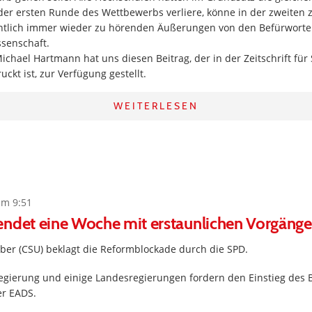
n der ersten Runde des Wettbewerbs verliere, könne in der zweite
entlich immer wieder zu hörenden Äußerungen von den Befürwortern
ssenschaft.
Michael Hartmann hat uns diesen Beitrag, der in der Zeitschrift für
ckt ist, zur Verfügung gestellt.
WEITERLESEN
um 9:51
endet eine Woche mit erstaunlichen Vorgäng
er (CSU) beklagt die Reformblockade durch die SPD.
egierung und einige Landesregierungen fordern den Einstieg des 
er EADS.