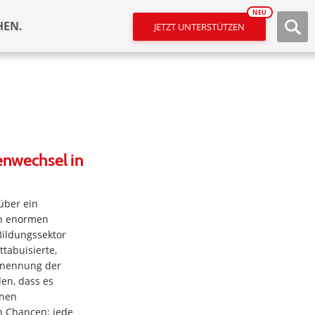
NEU
HEN.
JETZT UNTERSTÜTZEN
enwechsel in
über ein
en enormen
Bildungssektor
ttabuisierte,
benennung der
den, dass es
inen
n Chancen; jede