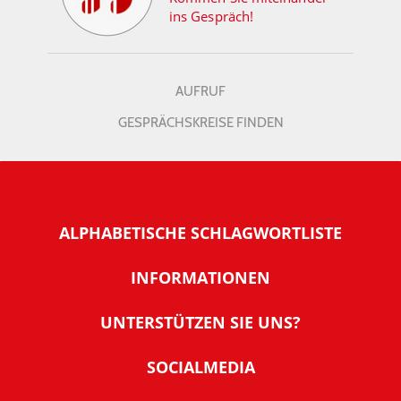
ins Gespräch!
AUFRUF
GESPRÄCHSKREISE FINDEN
ALPHABETISCHE SCHLAGWORTLISTE
INFORMATIONEN
Warum NachDenkSeiten
UNTERSTÜTZEN SIE UNS?
Wer steckt dahinter
Der Förderverein: IQM
SOCIALMEDIA
Tipps zur Nutzung der NachDenkSeiten
Allgemeine Spendeninformationen