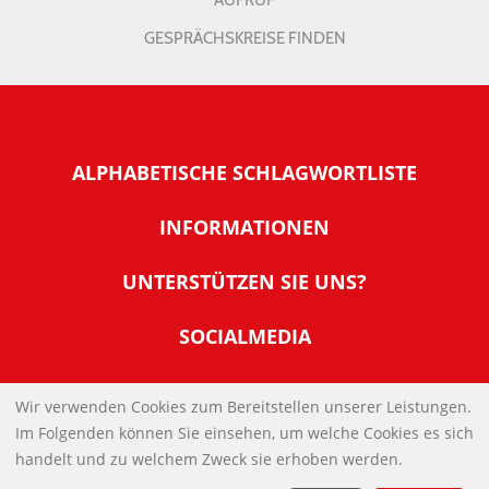
AUFRUF
GESPRÄCHSKREISE FINDEN
ALPHABETISCHE SCHLAGWORTLISTE
INFORMATIONEN
Warum NachDenkSeiten
UNTERSTÜTZEN SIE UNS?
Wer steckt dahinter
Der Förderverein: IQM
SOCIALMEDIA
Tipps zur Nutzung der NachDenkSeiten
Allgemeine Spendeninformationen
Banner und E-Mail-Signaturen
IMPRESSUM
Werden Sie Fördermitglied
Wir verwenden Cookies zum Bereitstellen unserer Leistungen.
Links
Im Folgenden können Sie einsehen, um welche Cookies es sich
Spenden Sie Online
DATENSCHUTZERKLÄRUNG
Kontakt
handelt und zu welchem Zweck sie erhoben werden.