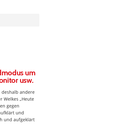
indmodus um
onitor usw.
d deshalb andere
er Welkes „Heute
nen gegen
ufklärt und
h und aufgeklärt