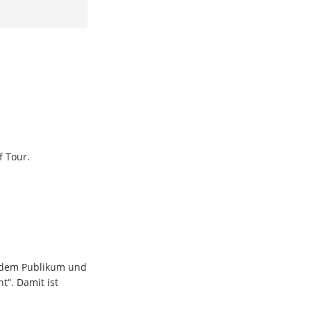
f Tour.
us dem Publikum und
t“. Damit ist