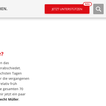
NEU
HEN.
JETZT UNTERSTÜTZEN
r?
nn das
erabschiedet.
ächsten Tagen
er die vergangenen
relativ früh
die gesamten 70
r jetzt ein paar
echt Müller
.