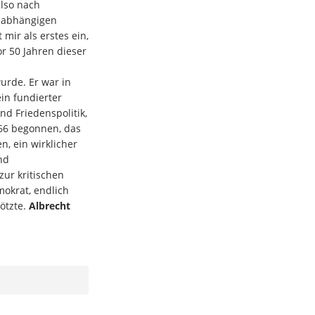
also nach
unabhängigen
mir als erstes ein,
r 50 Jahren dieser
rde. Er war in
ein fundierter
d Friedenspolitik,
966 begonnen, das
n, ein wirklicher
nd
ur kritischen
mokrat, endlich
götzte.
Albrecht