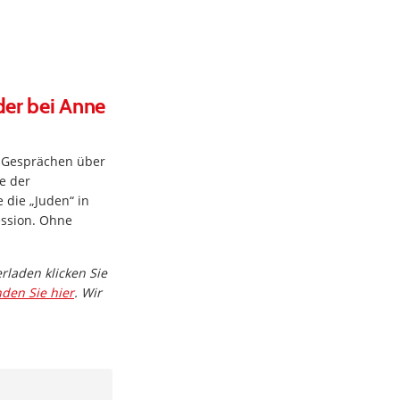
der bei Anne
n Gesprächen über
e der
 die „Juden“ in
ession. Ohne
rladen klicken Sie
nden Sie hier
. Wir